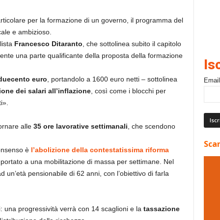
articolare per la formazione di un governo, il programma del
cale e ambizioso.
lista
Francesco Ditaranto
, che sottolinea subito il capitolo
mente una parte qualificante della proposta della formazione
Is
i duecento euro
, portandolo a 1600 euro netti – sottolinea
Email
ione dei salari all’inflazione
, così come i blocchi per
i».
ornare alle
35 ore lavorative settimanali
, che scendono
Scar
consenso è
l’abolizione della contestatissima riforma
portato a una mobilitazione di massa per settimane. Nel
un’età pensionabile di 62 anni, con l’obiettivo di farla
i: una progressività verrà con 14 scaglioni e la
tassazione