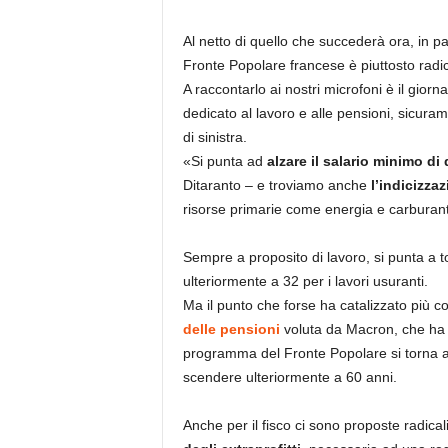
Al netto di quello che succederà ora, in p
Fronte Popolare francese è piuttosto radi
A raccontarlo ai nostri microfoni è il giorna
dedicato al lavoro e alle pensioni, sicura
di sinistra.
«Si punta ad
alzare il salario minimo d
Ditaranto – e troviamo anche
l’indicizzaz
risorse primarie come energia e carburant
Sempre a proposito di lavoro, si punta a t
ulteriormente a 32 per i lavori usuranti.
Ma il punto che forse ha catalizzato più 
delle pensioni
voluta da Macron, che ha 
programma del Fronte Popolare si torna ad 
scendere ulteriormente a 60 anni.
Anche per il fisco ci sono proposte radical