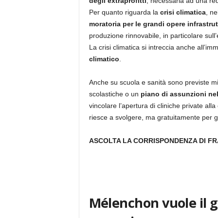
degli extraprofitti
, necessaria ad una red
Per quanto riguarda la
crisi climatica
, n
moratoria per le grandi opere infrastrut
produzione rinnovabile, in particolare sull
La crisi climatica si intreccia anche all’imm
climatico
.
Anche su scuola e sanità sono previste mi
scolastiche o un
piano di assunzioni nel
vincolare l’apertura di cliniche private alla
riesce a svolgere, ma gratuitamente per gli
ASCOLTA LA CORRISPONDENZA DI F
Mélenchon vuole il go