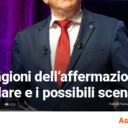
ragioni dell’affermazi
are e i possibili scen
313
Foto di Thoma
As