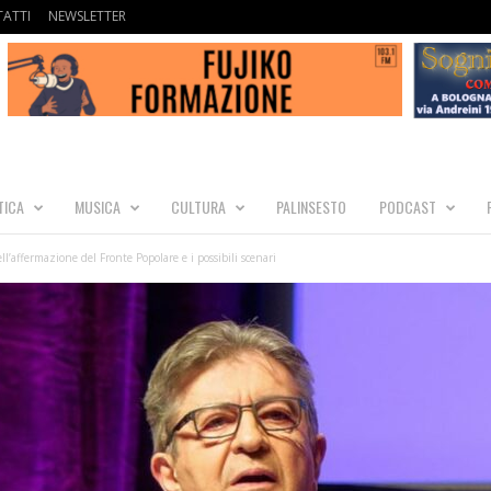
ATTI
NEWSLETTER
TICA
MUSICA
CULTURA
PALINSESTO
PODCAST
ell’affermazione del Fronte Popolare e i possibili scenari