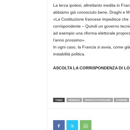
La terza ipotesi, altrettanto inedita in Fran
abbiamo già conosciuto bene, Draghi e Monti
«La Costituzione francese impedisce che p
corrispondente – Quindi un governo tecni
ad esempio una riforma elettorale proporzio
l’anno prossimo».
In ogni caso, la Francia si avvia, come già
instabilità politica.
ASCOLTA LA CORRISPONDENZA DI LO
TAGS
FRANCIA
FRONTE POPOLARE
SCENARI