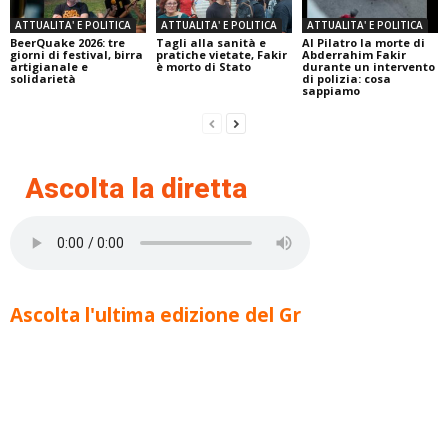
ATTUALITA' E POLITICA
ATTUALITA' E POLITICA
ATTUALITA' E POLITICA
BeerQuake 2026: tre
Tagli alla sanità e
Al Pilatro la morte di
giorni di festival, birra
pratiche vietate, Fakir
Abderrahim Fakir
artigianale e
è morto di Stato
durante un intervento
solidarietà
di polizia: cosa
sappiamo
Ascolta la diretta
Ascolta l'ultima edizione del Gr