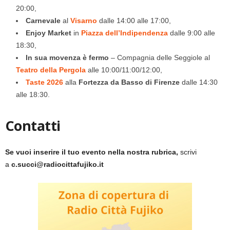
20:00,
Carnevale
al
Visarno
dalle 14:00 alle 17:00,
Enjoy Market
in
Piazza dell’Indipendenza
dalle 9:00 alle
18:30,
In sua movenza è fermo
– Compagnia delle Seggiole al
Teatro della Pergola
alle 10:00/11:00/12:00,
Taste 2026
alla
Fortezza da Basso di Firenze
dalle 14:30
alle 18:30.
Contatti
Se vuoi inserire il tuo evento nella nostra rubrica,
scrivi
a
c.succi@radiocittafujiko.it