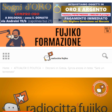
Home
ATTUALITA' E POLITICA
Elezioni in Grecia, Syriza ancora in testa: “Sarà un
terremoto”