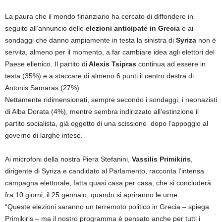
La paura che il mondo finanziario ha cercato di diffondere in
seguito all’annuncio delle
elezioni anticipate in Grecia
e ai
sondaggi che danno ampiamente in testa la sinistra di
Syriza
non è
servita, almeno per il momento, a far cambiare idea agli elettori del
Paese ellenico. Il partito di
Alexis Tsipras
continua ad essere in
testa (35%) e a staccare di almeno 6 punti il centro destra di
Antonis Samaras (27%).
Nettamente ridimensionati, sempre secondo i sondaggi, i neonazisti
di Alba Dorata (4%), mentre sembra indirizzato all’estinzione il
partito socialista, già oggetto di una scissione dopo l’appoggio al
governo di larghe intese.
Ai microfoni della nostra Piera Stefanini,
Vassilis Primikiris
,
dirigente di Syriza e candidato al Parlamento, racconta l’intensa
campagna elettorale, fatta quasi casa per casa, che si concluderà
fra 10 giorni, il 25 gennaio, quando si apriranno le urne.
“Queste elezioni saranno un terremoto politico in Grecia – spiega
Primikiris – ma il nostro programma è pensato anche per tutti i