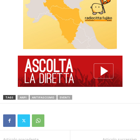
TAGS
ANPI
ANTIFASCISMO
EVENTI
Articolo precedente
Articolo successivo