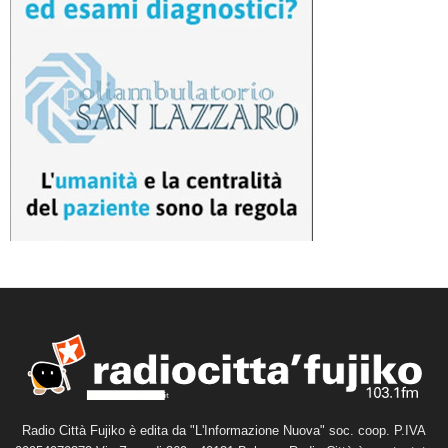
Radio Città Fujiko è edita da "L'Informazione Nuova" soc. coop. P.IVA