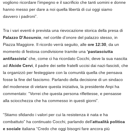
vogliono ricordare l’impegno e il sacrificio che tanti uomini e donne
hanno messo per dare a noi quella libertà di cui oggi siamo
davvero i padroni”.
Tra i vari eventi è prevista una rievocazione storica della presa di
Palazzo D’Accursio
, nel cortile d’onore del palazzo stesso, in
Piazza Maggiore. Il ricordo verrà seguito, alle
ore 12:30
, da un
momento di festosa condivisione tramite una
‘pastasciutta
antifascista’
che, come ci ha ricordato Cocchi, deve la sua nascita
ad
Alcide Cervi
, il padre dei sette fratelli uccisi dai nazi-fascisti, che
la organizzò per festeggiare con la comunità quella che pensava
fosse la fine del fascismo. Parlando della decisione di un sindaco
del modenese di vietare questa iniziativa, la presidente Anpi ha
commentato: “Vorrei che questa persona riflettesse, e pensasse
alla sciocchezza che ha commesso in questi giorni”.
“Stiamo sfidando i valori per cui la resistenza è nata e ha
combattuto” ha continuato Cocchi, parlando dell’
attualità politica
e sociale
italiana “Credo che oggi bisogni fare ancora più