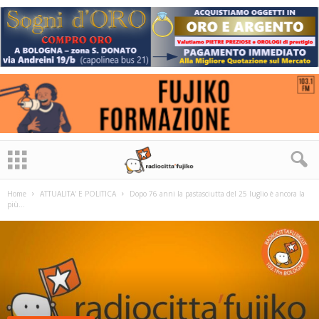
Home
ATTUALITA' E POLITICA
Dopo 76 anni la pastasciutta del 25 luglio è ancora la
più...