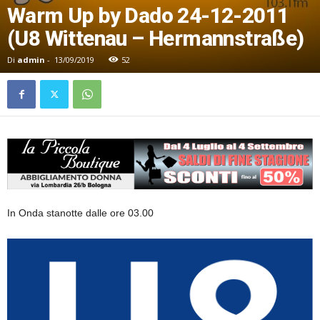
Warm Up by Dado 24-12-2011
(U8 Wittenau – Hermannstraße)
Di
admin
-
13/09/2019
52
In Onda stanotte dalle ore 03.00