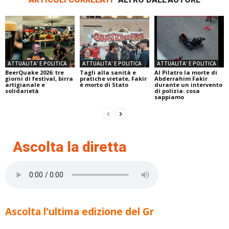
ATTUALITA' E POLITICA
ATTUALITA' E POLITICA
ATTUALITA' E POLITICA
BeerQuake 2026: tre
Tagli alla sanità e
Al Pilatro la morte di
giorni di festival, birra
pratiche vietate, Fakir
Abderrahim Fakir
artigianale e
è morto di Stato
durante un intervento
solidarietà
di polizia: cosa
sappiamo
Ascolta la diretta
Ascolta l'ultima edizione del Gr