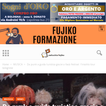
Home
MUSICA
Da punk a guida turistica grazie a Itacà Festival: l’insolito tour
bolognese
MUSICA
NEWS