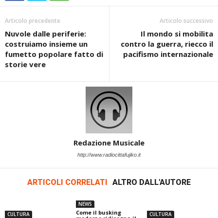
Articolo precedente
Articolo successivo
Nuvole dalle periferie:
Il mondo si mobilita
costruiamo insieme un
contro la guerra, riecco il
fumetto popolare fatto di
pacifismo internazionale
storie vere
Redazione Musicale
http://www.radiocittafujiko.it
ARTICOLI CORRELATI
ALTRO DALL'AUTORE
NEWS
Come il busking
CULTURA
CULTURA