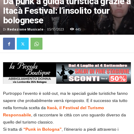
Da punk a guida turistica grazie a
Itacà Festival: l’insolito tour
bolognese
Di
Redazione Musicale
-
05/10/2023
445
Purtroppo l’evento è sold-out, ma le speciali guide turistiche fanno
sapere che probabilmente verrà riproposto. E il successo sta tutto
nella formula scelta da
Itacà, il Festival del Turismo
Responsabile
, di raccontare le città con uno sguardo diverso da
quello del turismo classico.
Si tratta di
“Punk in Bologna”
, l’itinerario a piedi attraverso i