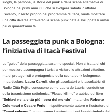
luoghi, le persone, le storie del punk e della scena alternativa di
Bologna nei primi anni ‘80, che si svolgerà sabato 7 ottobre.
L’evento, inserito proprio nel programma di Itacà, vuole mostrare
una città diversa attraverso la scena punk nata e sviluppatasi ormai
più di quarant’anni fa.
La passeggiata punk a Bologna:
l’iniziativa di Itacà Festival
Le “guide” della passeggiata saranno speciali. Non si tratta di chi
per mestiere accompagna i turisti a visitare le attrazioni cittadine,
ma di protagonisti e protagoniste della scena punk bolognese.
In particolare,
Laura Carroli
, che gli ascoltatori e le ascoltatrici di
Radio Città Fujiko conoscono come Laura de Lauris, conduttrice
della trasmissione radiofonica “Please kill me” e autrice del libro
“
Schiavi nella città più libera del mondo
“, ma anche
Roberto
Colombari
e
Cesare Ferioli
, rispettivamente autore e illustratore di
“
Tempi selvaggi
“, condurranno i partecipanti nei luoghi simbolo del