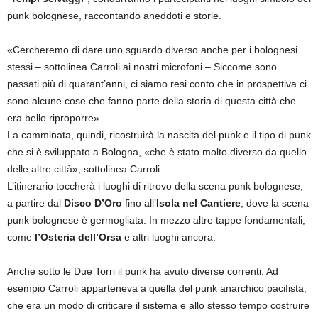
punk bolognese, raccontando aneddoti e storie.
«Cercheremo di dare uno sguardo diverso anche per i bolognesi
stessi – sottolinea Carroli ai nostri microfoni – Siccome sono
passati più di quarant’anni, ci siamo resi conto che in prospettiva ci
sono alcune cose che fanno parte della storia di questa città che
era bello riproporre».
La camminata, quindi, ricostruirà la nascita del punk e il tipo di punk
che si è sviluppato a Bologna, «che è stato molto diverso da quello
delle altre città», sottolinea Carroli.
L’itinerario toccherà i luoghi di ritrovo della scena punk bolognese,
a partire dal
Disco D’Oro
fino all’
Isola nel Cantiere
, dove la scena
punk bolognese è germogliata. In mezzo altre tappe fondamentali,
come
l’Osteria dell’Orsa
e altri luoghi ancora.
Anche sotto le Due Torri il punk ha avuto diverse correnti. Ad
esempio Carroli apparteneva a quella del punk anarchico pacifista,
che era un modo di criticare il sistema e allo stesso tempo costruire