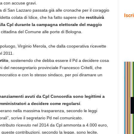
ta con accuse gravi.
a di San Lazzaro passata già alle cronache per il coraggio
Iscr
iddetta colata di Idice, che ha fatto sapere che
restituirà
alla Cpl durante la campagna elettorale del maggio
 cittadina del Comune alle porte di Bologna.
apoluogo, Virginio Merola, che dalla cooperativa ricevette
el 2011.
rtito
, sostenendo che debba essere il Pd a decidere cosa
i del neosegretario provinciale Francesco Critelli, che
emocratico e con lo stesso sindaco, per poi diramare un
inanziamenti avuti da Cpl Concordia sono legittimi a
i amministratori a decidere come regolarsi
.
 operano nella massima trasparenza, secondo le leggi
orali”, scrive il segretario Pd nel comunicato.
 contributo ricevuto nel 2014 da Cpl ammonta a 4.000 euro,
queste contribuzioni, secondo la legge, sono lecite,