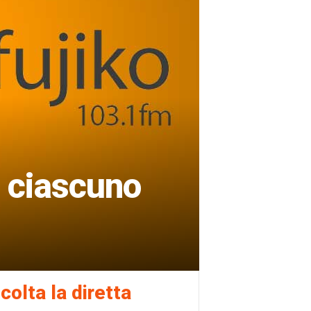
: ciascuno
colta la diretta