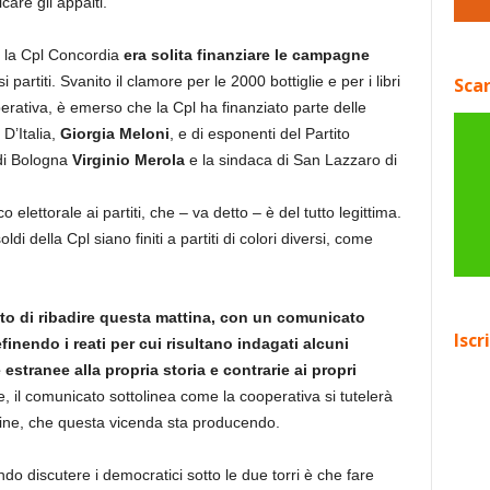
are gli appalti.
 la Cpl Concordia
era solita finanziare le campagne
i partiti. Svanito il clamore per le 2000 bottiglie e per i libri
Scar
rativa, è emerso che la Cpl ha finanziato parte delle
 D’Italia,
Giorgia Meloni
, e di esponenti del Partito
di Bologna
Virginio Merola
e la sindaca di San Lazzaro di
lettorale ai partiti, che – va detto – è del tutto legittima.
i della Cpl siano finiti a partiti di colori diversi, come
to di ribadire questa mattina, con un comunicato
Iscr
efinendo i reati per cui risultano indagati alcuni
estranee alla propria storia e contrarie ai propri
re, il comunicato sottolinea come la cooperativa si tutelerà
gine, che questa vicenda sta producendo.
ndo discutere i democratici sotto le due torri è che fare