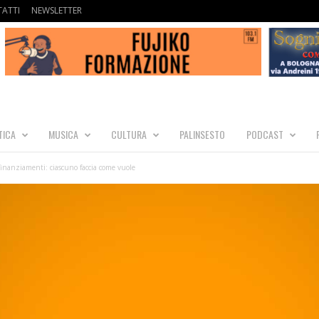
ATTI
NEWSLETTER
TICA
MUSICA
CULTURA
PALINSESTO
PODCAST
 finanziamenti: ciascuno faccia come vuole