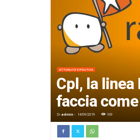
ATTUALITA' E POLITICA
Cpl, la line
faccia come
Di
admin
-
14/09/2019
109