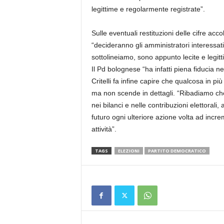
legittime e regolarmente registrate”.
Sulle eventuali restituzioni delle cifre acco
“decideranno gli amministratori interessati
sottolineiamo, sono appunto lecite e legitt
Il Pd bolognese “ha infatti piena fiducia ne
Critelli fa infine capire che qualcosa in pi
ma non scende in dettagli. “Ribadiamo che
nei bilanci e nelle contribuzioni elettor
futuro ogni ulteriore azione volta ad incr
attività”.
TAGS
ELEZIONI
PARTITO DEMOCRATICO