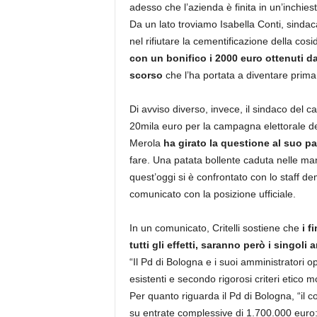
adesso che l’azienda è finita in un’inchies
Da un lato troviamo Isabella Conti, sindac
nel rifiutare la cementificazione della cos
con un bonifico i 2000 euro ottenuti d
scorso
che l’ha portata a diventare prima
Di avviso diverso, invece, il sindaco del c
20mila euro per la campagna elettorale d
Merola
ha girato la questione al suo pa
fare. Una patata bollente caduta nelle man
quest’oggi si è confrontato con lo staff d
comunicato con la posizione ufficiale.
In un comunicato, Critelli sostiene che
i f
tutti gli effetti, saranno però i singol
“Il Pd di Bologna e i suoi amministratori
esistenti e secondo rigorosi criteri etico m
Per quanto riguarda il Pd di Bologna, “il
su entrate complessive di 1.700.000 euro: 