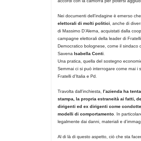
accordi con la camorra per potersi aggiudic
Nei documenti dell’indagine è emerso che
elettorali di molti politici
, anche di divers
di Massimo D’Alema, acquistati dalla coope
campagne elettorali della leader di Fratelli
Democratico bolognese, come il sindaco 
Savena
Isabella Conti
.
Una pratica, quella del sostegno economico e
Semmai ci si può interrogare come mai i sold
Fratelli d’Italia e Pd.
Travolta dall’inchiesta,
l’azienda ha tenta
stampa, la propria estraneità ai fatti, d
dirigenti ed ex dirigenti come condotte 
modelli di comportamento
. In particola
legalmente dai danni, materiali e d’imma
Al di là di questo aspetto, ciò che sta face