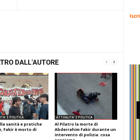
Iscr
TRO DALL'AUTORE
TA' E POLITICA
ATTUALITA' E POLITICA
lla sanità e pratiche
Al Pilatro la morte di
, Fakir è morto di
Abderrahim Fakir durante un
intervento di polizia: cosa