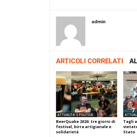
admin
ARTICOLI CORRELATI
AL
ATTUALITA' E POLITICA
ATTUALI
BeerQuake 2026: tre giorni di
Tagli a
festival, birra artigianale e
vietate
solidarietà
Stato