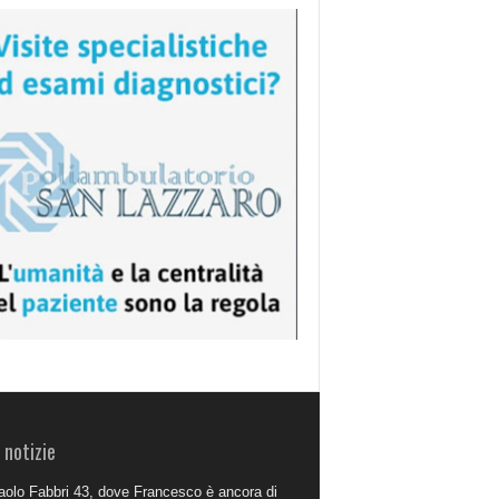
 notizie
aolo Fabbri 43, dove Francesco è ancora di