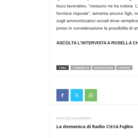
buco lavorativo, “nessuno ne ha notizia. L
fornisce risposte”, lamenta ancora Sgb, me
sugli ammortizzatori sociali dove sempl
preso in considerazione la possibilità di an
ASCOLTA L’INTERVISTA A ROSELLA CHI
TAGS
COMUNITÀ
EDUCAZIONE
LAVORO
Articolo precedente
La domenica di Radio Città Fujiko