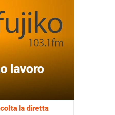
no lavoro
colta la diretta