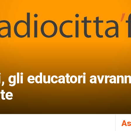
, gli educatori avran
te
As