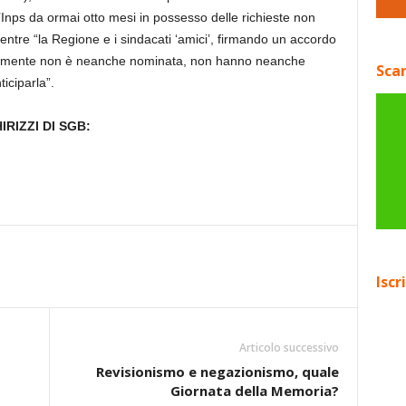
’Inps da ormai otto mesi in possesso delle richieste non
ntre “la Regione e i sindacati ‘amici’, firmando un accordo
icemente non è neanche nominata, non hanno neanche
Scar
ticiparla”.
RIZZI DI SGB:
Iscr
Articolo successivo
Revisionismo e negazionismo, quale
Giornata della Memoria?