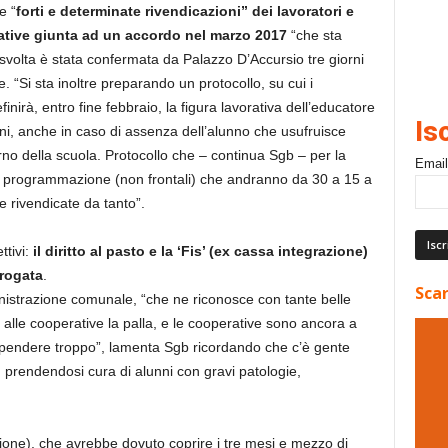
e “
forti e determinate rivendicazioni” dei lavoratori e
ative giunta ad un accordo nel marzo 2017
“che sta
La svolta è stata confermata da Palazzo D’Accursio tre giorni
. “Si sta inoltre preparando un protocollo, su cui i
inirà, entro fine febbraio, la figura lavorativa dell’educatore
Is
rni, anche in caso di assenza dell’alunno che usufruisce
rno della scuola. Protocollo che – continua Sgb – per la
Email
i programmazione (non frontali) che andranno da 30 a 15 a
 rivendicate da tanto”.
tivi:
il diritto al pasto e la ‘Fis’ (ex cassa integrazione)
erogata
.
Scar
ministrazione comunale, “che ne riconosce con tante belle
 alle cooperative la palla, e le cooperative sono ancora a
spendere troppo”, lamenta Sgb ricordando che c’è gente
, prendendosi cura di alunni con gravi patologie,
ione), che avrebbe dovuto coprire i tre mesi e mezzo di