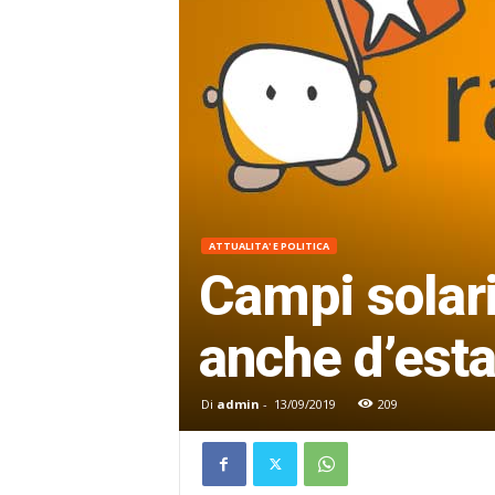
ATTUALITA' E POLITICA
Campi solari
anche d’esta
Di
admin
-
13/09/2019
209