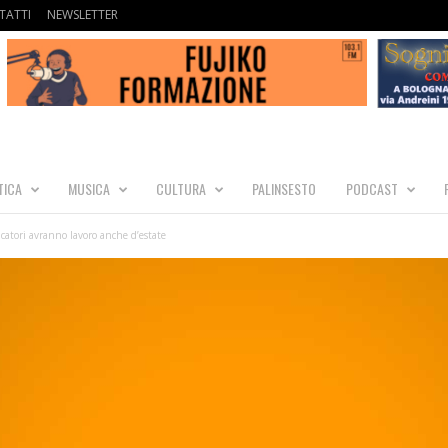
TATTI
NEWSLETTER
TICA
MUSICA
CULTURA
PALINSESTO
PODCAST
ucatori avranno lavoro anche d’estate