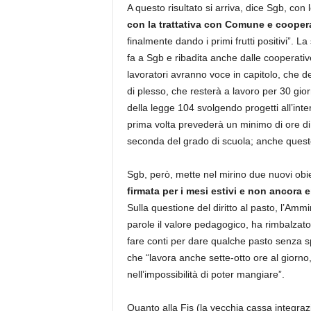
A questo risultato si arriva, dice Sgb, con l
con la trattativa con Comune e cooper
finalmente dando i primi frutti positivi”. 
fa a Sgb e ribadita anche dalle cooperative
lavoratori avranno voce in capitolo, che def
di plesso, che resterà a lavoro per 30 gio
della legge 104 svolgendo progetti all’inte
prima volta prevederà un minimo di ore d
seconda del grado di scuola; anche queste
Sgb, però, mette nel mirino due nuovi obiet
firmata per i mesi estivi e non ancora 
Sulla questione del diritto al pasto, l’Am
parole il valore pedagogico, ha rimbalzato
fare conti per dare qualche pasto senza 
che “lavora anche sette-otto ore al giorno
nell’impossibilità di poter mangiare”.
Quanto alla Fis (la vecchia cassa integraz