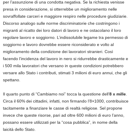
per l’assunzione di una condotta negativa. Se la richiesta venisse
presa in considerazione, si otterrebbe un miglioramento nelle
sovraffollate carceri e maggiore respiro nelle procedure giudiziarie.
Discorso analogo sulle norme discriminatorie che costringono i
migranti al ricatto dei loro datori di lavoro e ne ostacolano il loro
regolare lavoro e soggiorno. L’indissolubile legame tra permesso di
soggiorno e lavoro dovrebbe essere riconsiderato e volto al
miglioramento della condizione dei lavoratori stranieri. Così
facendo l’incidenza del lavoro in nero si ridurrebbe drasticamente e
i 500 mila lavoratori che versano in queste condizioni potrebbero
versare allo Stato i contributi, stimati 3 milioni di euro annui, che gli
spettano.
Il quarto punto di “Cambiamo noi” tocca la questione dell’
8 x mille
.
Circa il 60% dei cittadini, infatti, non firmando l’8×1000, contribuisce
tacitamente a finanziare le casse di realtà religiose. Sel propone
invece che queste risorse, pari ad oltre 600 milioni di euro l’anno,
possano essere utilizzati per la “cosa pubblica”, in nome della
laicità dello Stato.