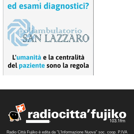
Radio Città Fujiko è edita da "L'Informazione Nuova" soc. coop. P.IVA