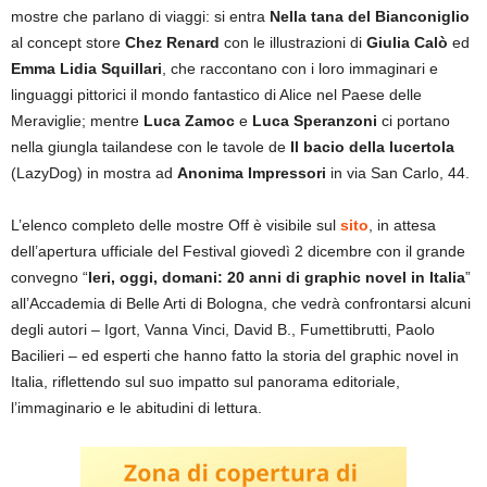
mostre che parlano di viaggi: si entra
Nella tana del Bianconiglio
al concept store
Chez Renard
con le illustrazioni di
Giulia Calò
ed
Emma Lidia Squillari
, che raccontano con i loro immaginari e
linguaggi pittorici il mondo fantastico di Alice nel Paese delle
Meraviglie; mentre
Luca Zamoc
e
Luca Speranzoni
ci portano
nella giungla tailandese con le tavole de
Il bacio della lucertola
(LazyDog) in mostra ad
Anonima Impressori
in via San Carlo, 44.
L’elenco completo delle mostre Off è visibile sul
sito
, in attesa
dell’apertura ufficiale del Festival giovedì 2 dicembre con il grande
convegno “
Ieri, oggi, domani: 20 anni di graphic novel in Italia
”
all’Accademia di Belle Arti di Bologna, che vedrà confrontarsi alcuni
degli autori – Igort, Vanna Vinci, David B., Fumettibrutti, Paolo
Bacilieri – ed esperti che hanno fatto la storia del graphic novel in
Italia, riflettendo sul suo impatto sul panorama editoriale,
l’immaginario e le abitudini di lettura.