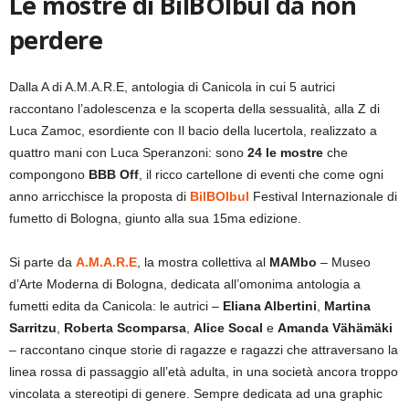
Le mostre di BilBOlbul da non
perdere
Dalla A di A.M.A.R.E, antologia di Canicola in cui 5 autrici
raccontano l’adolescenza e la scoperta della sessualità, alla Z di
Luca Zamoc, esordiente con Il bacio della lucertola, realizzato a
quattro mani con Luca Speranzoni: sono
24 le mostre
che
compongono
BBB Off
, il ricco cartellone di eventi che come ogni
anno arricchisce la proposta di
BilBOlbul
Festival Internazionale di
fumetto di Bologna, giunto alla sua 15ma edizione.
Si parte da
A.M.A.R.E
, la mostra collettiva al
MAMbo
– Museo
d’Arte Moderna di Bologna, dedicata all’omonima antologia a
fumetti edita da Canicola: le autrici –
Eliana Albertini
,
Martina
Sarritzu
,
Roberta Scomparsa
,
Alice Socal
e
Amanda Vähämäki
– raccontano cinque storie di ragazze e ragazzi che attraversano la
linea rossa di passaggio all’età adulta, in una società ancora troppo
vincolata a stereotipi di genere. Sempre dedicata ad una graphic