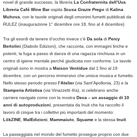
novel di grande successo, la libreria
La Confraternita dell’Uva
Libreria Café Wine Bar
ospita
Scusa Grazie Prego
di
Kalina
Muhova
, con le tavole originali degli omonimi fumetti pubblicati da
RULEZ (inaugurazione 1° dicembre ore 18, fino al 4 dicembre).
Tra gli esordi da tenere d’occhio invece c’è
Da sola
di
Percy
Bertolini
(Diabolo Edizioni), che racconta, con immagini liriche e
potenti, la fuga a passo di danza di una ragazza rinchiusa in un
centro di igiene mentale perché giudicata non conforme. Le tavole
originali sono in mostra a
Maison Ventidue
dal 1 fino al 19
dicembre, con un percorso immersivo che unisce musica e fumetto.
Nello stesso periodo presso
l’Atelier
(via Sant’Apollonia, 23) e la
Stamperia Artistica
(via Vinazzetti 4/a), si celebrano anche
carriere navigate come con la mostra
Deca – un assaggio di 10
anni di autoproduzioni
, presentata da Inuit che ha raccolto il
lavoro di cinque tra i collettivi più importanti del momento:
LökZINE
,
MalEdizioni
,
Mammaiuto
,
Squame
e la stessa
Inuit
.
La passeggiata nel mondo del fumetto prosegue proprio con due