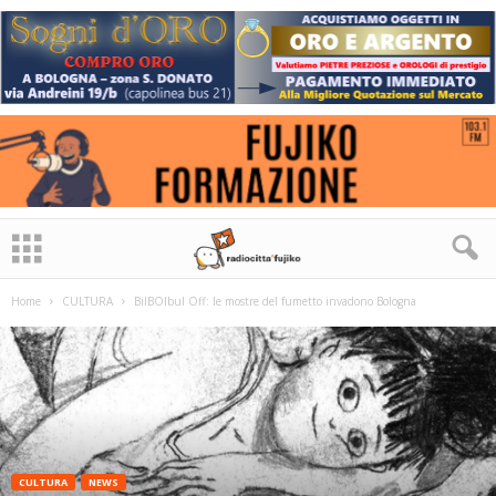
Home
CULTURA
BilBOlbul Off: le mostre del fumetto invadono Bologna
CULTURA
NEWS