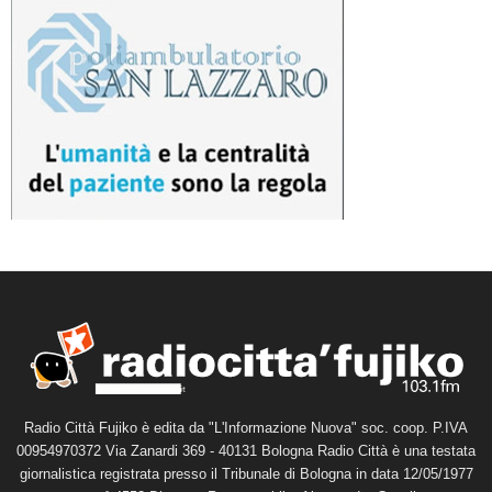
Radio Città Fujiko è edita da "L'Informazione Nuova" soc. coop. P.IVA
00954970372 Via Zanardi 369 - 40131 Bologna Radio Città è una testata
giornalistica registrata presso il Tribunale di Bologna in data 12/05/1977