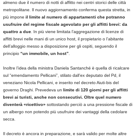
almeno due il numero di notti di affitto nei centri storici delle città
metropolitane. Il nuovo aggiornamento conferma questa stretta, in
più impone
il limite al numero di appartamenti che potranno
usufruire del regime fiscale agevolato per gli affitti brevi: da
quattro a due
. In più viene limitata l’aggregazione di licenze di
affitti brevi nelle mani di un unico host, il propietario o l’abitante
dell’alloggio messo a disposizione per gli ospiti, seguendo il
principio
“un immobile, un host”
.
Inoltre l’idea della ministra Daniela Santanché è quella di ricalcare
sul “emendamento Pellicani”, stilato dall’ex deputato del Pd, il
veneziano Nicola Pellicani, e inserito nel decreto Aiuti-bis del
governo Draghi. Prevedeva un
limite di 120 giorni per gli affitti
brevi ai turisti, anche non consecutivi.
Oltre quel numero
diventerà «ricettivo»
sottostando perciò a una pressione fiscale di
un albergo non potendo più usufruire dei vantaggi della cedolare
secca.
Il decreto è ancora in preparazione, e sarà valido per molte altre