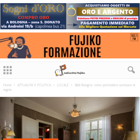
Home
ATTUALITA' E POLITICA
LOCALE
B&B Bologna: come potrebbero cambiare le
regole