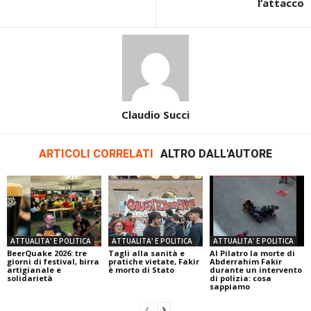
l’attacco
Claudio Succi
ARTICOLI CORRELATI
ALTRO DALL'AUTORE
ATTUALITA' E POLITICA
ATTUALITA' E POLITICA
ATTUALITA' E POLITICA
BeerQuake 2026: tre
Tagli alla sanità e
Al Pilatro la morte di
giorni di festival, birra
pratiche vietate, Fakir
Abderrahim Fakir
artigianale e
è morto di Stato
durante un intervento
solidarietà
di polizia: cosa
sappiamo