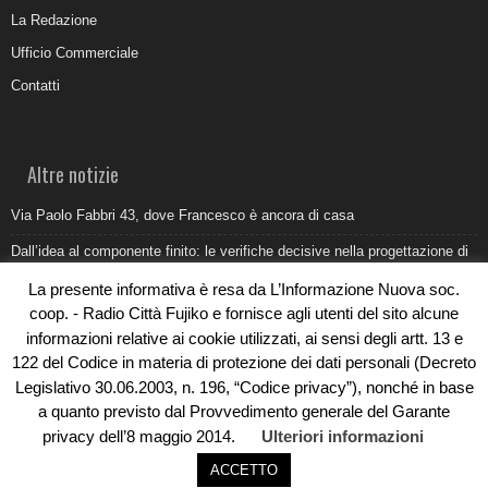
La Redazione
Ufficio Commerciale
Contatti
Altre notizie
Via Paolo Fabbri 43, dove Francesco è ancora di casa
Dall’idea al componente finito: le verifiche decisive nella progettazione di
uno stampo industriale
La presente informativa è resa da L’Informazione Nuova soc.
Belvedere Marittimo e il report ARPACAL 2026 sulla qualità del mare
coop. - Radio Città Fujiko e fornisce agli utenti del sito alcune
informazioni relative ai cookie utilizzati, ai sensi degli artt. 13 e
Come organizzare e allestire una camera ardente per l’ultimo saluto
122 del Codice in materia di protezione dei dati personali (Decreto
Umidità di risalita in casa, come riconoscere i segnali veri
Legislativo 30.06.2003, n. 196, “Codice privacy”), nonché in base
a quanto previsto dal Provvedimento generale del Garante
privacy dell’8 maggio 2014.
Ulteriori informazioni
ACCETTO
© Copyright 2019 - Rivoluzioni Digitali