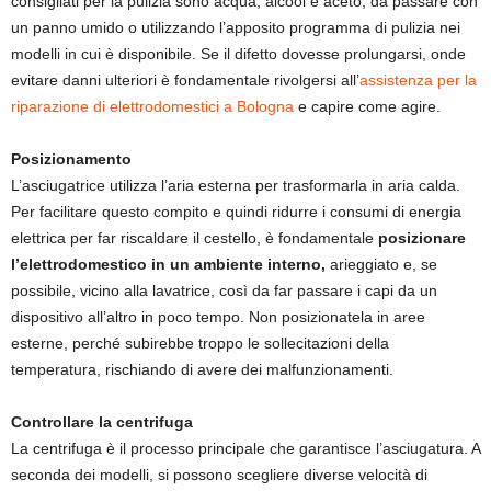
consigliati per la pulizia sono acqua, alcool e aceto, da passare con
un panno umido o utilizzando l’apposito programma di pulizia nei
modelli in cui è disponibile. Se il difetto dovesse prolungarsi, onde
evitare danni ulteriori è fondamentale rivolgersi all’
assistenza per la
riparazione di elettrodomestici a Bologna
e capire come agire.
Posizionamento
L’asciugatrice utilizza l’aria esterna per trasformarla in aria calda.
Per facilitare questo compito e quindi ridurre i consumi di energia
elettrica per far riscaldare il cestello, è fondamentale
posizionare
l’elettrodomestico in un ambiente interno,
arieggiato e, se
possibile, vicino alla lavatrice, così da far passare i capi da un
dispositivo all’altro in poco tempo. Non posizionatela in aree
esterne, perché subirebbe troppo le sollecitazioni della
temperatura, rischiando di avere dei malfunzionamenti.
Controllare la centrifuga
La centrifuga è il processo principale che garantisce l’asciugatura. A
seconda dei modelli, si possono scegliere diverse velocità di