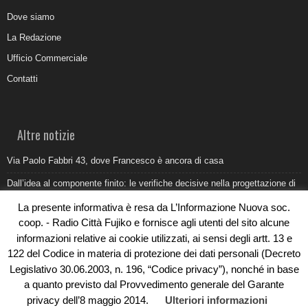
Dove siamo
La Redazione
Ufficio Commerciale
Contatti
Altre notizie
Via Paolo Fabbri 43, dove Francesco è ancora di casa
Dall’idea al componente finito: le verifiche decisive nella progettazione di
uno stampo industriale
La presente informativa è resa da L’Informazione Nuova soc.
Belvedere Marittimo e il report ARPACAL 2026 sulla qualità del mare
coop. - Radio Città Fujiko e fornisce agli utenti del sito alcune
informazioni relative ai cookie utilizzati, ai sensi degli artt. 13 e
Come organizzare e allestire una camera ardente per l’ultimo saluto
122 del Codice in materia di protezione dei dati personali (Decreto
Umidità di risalita in casa, come riconoscere i segnali veri
Legislativo 30.06.2003, n. 196, “Codice privacy”), nonché in base
a quanto previsto dal Provvedimento generale del Garante
privacy dell’8 maggio 2014.
Ulteriori informazioni