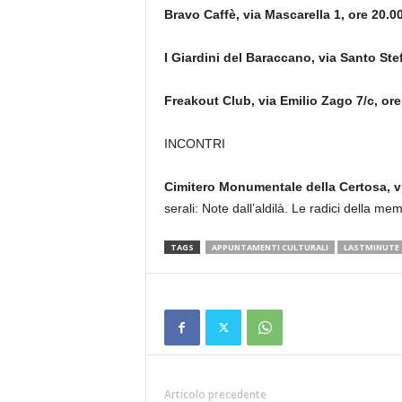
Bravo Caffè, via Mascarella 1, ore 20.00
I Giardini del Baraccano, via Santo Ste
Freakout Club, via Emilio Zago 7/c, ore
INCONTRI
Cimitero Monumentale della Certosa, vi
serali: Note dall’aldilà. Le radici della mem
TAGS
APPUNTAMENTI CULTURALI
LASTMINUTE
Articolo precedente