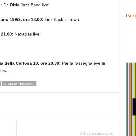
:
Dr. Dixie Jazz Band live!
Iscr
fano 199/2, ore 18.00:
Link Back in Town.
 21.00:
Naxatras live!
a della Certosa 18, ore 20.30:
Per la rassegna eventi
oria.
STASERA A BOLOGNA
Articolo successivo