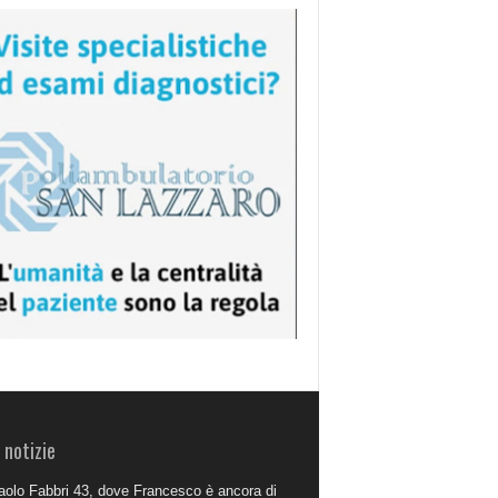
 notizie
aolo Fabbri 43, dove Francesco è ancora di