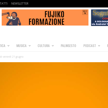
TATTI
NEWSLETTER
TICA
MUSICA
CULTURA
PALINSESTO
PODCAST
i venerdì 21 giugno