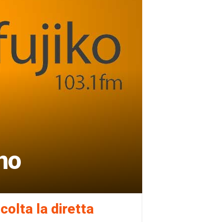
no
colta la diretta