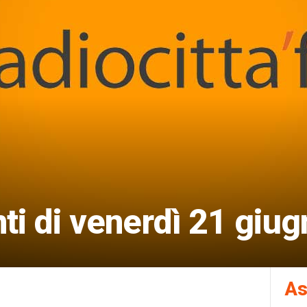
i di venerdì 21 giug
As