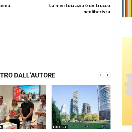
inema
La meritocrazia è un trucco
neoliberista
TRO DALL'AUTORE
A
CULTURA