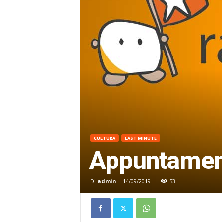
CULTURA
LAST MINUTE
Appuntament
Di
admin
-
14/09/2019
53