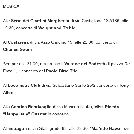
MUSICA
Alle
Serre dei Giardini Margherita
di via Castiglione 132/136, alle
19.30, concerto di
Weight and Treble
.
Al
Costarena
di via Azzo Gardino 45, alle 21.00, concerto di
Charles Swain
.
Sempre alle 21.00, ma presso il
Voltone del Podestà
di piazza Re
Enzo 1, il concerto del
Paolo Birro Trio
.
Al
Locomotiv Club
di via Sebastiano Serlio 25/2 concerto di
Tony
Allen
.
Alla
Cantina Bentivoglio
di via Mascarella 4/b,
Miss Pineda
“Happy Italy” Quartet
in concerto.
All’
Estragon
di via Stalingrado 83, alle 23.30, “
Ma ‘ndo Hawaii se