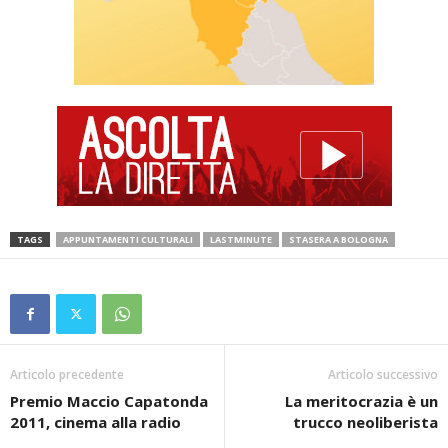
TAGS
APPUNTAMENTI CULTURALI
LASTMINUTE
STASERA A BOLOGNA
Articolo precedente
Articolo successivo
Premio Maccio Capatonda
La meritocrazia è un
2011, cinema alla radio
trucco neoliberista