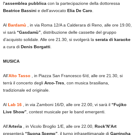
l
‘assemblea pubblica
con la partecipazione della dottoressa
Beatrice Bassini
e dell’avvocato
Elia De Caro
.
Al
Bardamù
, in via Roma 12/A a Calderara di Reno, alle ore 19.00,
vi sarà
“Gasdamù”
, distribuzione delle cassette del gruppo
d’acquisto solidale. Alle ore 21.30, si svolgerà la
serata di karaoke
a cura di
Denis Borgatti
.
MUSICA
All’
Alto Tasso
, in Piazza San Francesco 6/d, alle ore 21.30, si
terrà il concerto degli
Arco-Tres
, con musica brasiliana,
tradizionale ed originale.
Al
Lab 16
, in via Zamboni 16/D, alle ore 22.00, vi sarà il
“Fujiko
Live Show”
, contest musicale per le band emergenti.
All’
Arterìa
, in Vicolo Broglio 1/E, alle ore 22.00,
Rock’N’Art
presenterà
“Suona Scemo”
, il turno infrasettimanale di
Garrincha