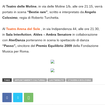
Al
Teatro delle Moline
, in via delle Moline 1/b, alle ore 21.15, verrà
portato in scena
“Bestie rare”
, scritto e interpretato da
Angelo
Colosimo
, regia di Roberto Turchetta.
Al
Teatro Arena del Sole
, in via Indipendenza 44, alle ore 21.30,
in
Sala InterAction
,
Aldes – Ambra Senatore
in collaborazione
con
AterDanza
porteranno in scena lo spettacolo di danza
“Passo”,
vincitore del
Premio Equilibrio 2009
della Fondazione
Musica per Roma.
TAGS
APPUNTAMENTI CULTURALI
LASTMINUTE
STASERA A BOLOGNA