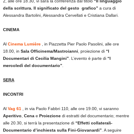
2, alle ore 18.30, vi sarà la conferenza dal titolo
“Il linguaggio
della scrittura. Il significato del gesto grafico”
a cura di
Alessandra Bartolini, Alessandra Cervellati e Cristiana Dallari.
CINEMA
Al
Cinema Lumière
, in Piazzetta Pier Paolo Pasolini, alle ore
18.00, in
Sala Officinema/Mastroianni
, proiezione di
“I
Documentari di Cecilia Mangini”
. L’evento è parte di
“I
mercoledì del documentario”
.
SERA
INCONTRI
Al
Vag 61
, in via Paolo Fabbri 110, alle ore 19.00, vi saranno
Aperitivo
,
Cena
e
Proiezione
di estratti del documentario; mentre
alle 20.30, si terrà la presentazione di
“Effetti collaterali-
Documentario d’inchiesta sulla Fini-Giovanardi”
. A seguire