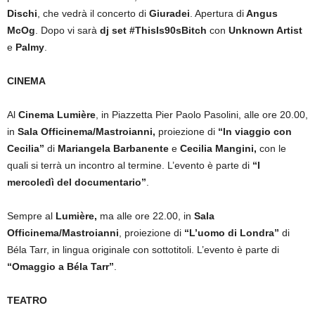
Dischi
, che vedrà il concerto di
Giuradei
. Apertura di
Angus
McOg
. Dopo vi sarà
dj set #ThisIs90sBitch
con
Unknown Artist
e
Palmy
.
CINEMA
Al
Cinema Lumière
, in Piazzetta Pier Paolo Pasolini, alle ore 20.00,
in
Sala Officinema/Mastroianni,
proiezione di
“In viaggio con
Cecilia”
di
Mariangela Barbanente
e
Cecilia Mangini,
con le
quali si terrà un incontro al termine. L’evento è parte di
“I
mercoledì del documentario”
.
Sempre al
Lumière,
ma alle ore 22.00, in
Sala
Officinema/Mastroianni
, proiezione di
“L’uomo di Londra”
di
Béla Tarr, in lingua originale con sottotitoli. L’evento è parte di
“Omaggio a Béla Tarr”
.
TEATRO