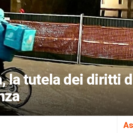
 la tutela dei diritti 
nza
As