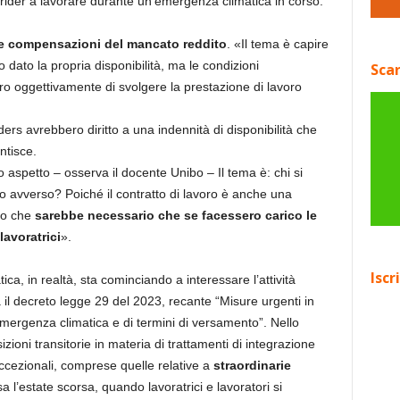
 rider a lavorare durante un’emergenza climatica in corso.
elle compensazioni del mancato reddito
. «Il tema è capire
dato la propria disponibilità, ma le condizioni
Scar
ro oggettivamente di svolgere la prestazione di lavoro
riders avrebbero diritto a una indennità di disponibilità che
ntisce.
aspetto – osserva il docente Unibo – Il tema è: chi si
co avverso? Poiché il contratto di lavoro è anche una
edo che
sarebbe necessario che se facessero carico le
lavoratrici
».
Iscr
tica, in realtà, sta cominciando a interessare l’attività
 il decreto legge 29 del 2023, recante “Misure urgenti in
 emergenza climatica e di termini di versamento”. Nello
zioni transitorie in materia di trattamenti di integrazione
 eccezionali, comprese quelle relative a
straordinarie
 l’estate scorsa, quando lavoratrici e lavoratori si