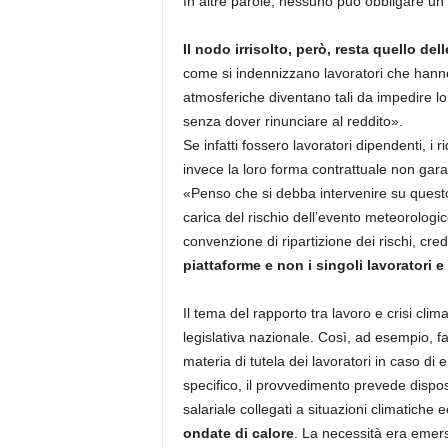
In altre parole, nessuno può obbligare un
Il nodo irrisolto, però, resta quello d
come si indennizzano lavoratori che hanno 
atmosferiche diventano tali da impedire lo
senza dover rinunciare al reddito».
Se infatti fossero lavoratori dipendenti, i 
invece la loro forma contrattuale non gara
«Penso che si debba intervenire su questo 
carica del rischio dell’evento meteorologi
convenzione di ripartizione dei rischi, cr
piattaforme e non i singoli lavoratori e 
Il tema del rapporto tra lavoro e crisi clima
legislativa nazionale. Così, ad esempio, fa
materia di tutela dei lavoratori in caso di
specifico, il provvedimento prevede disposi
salariale collegati a situazioni climatiche
ondate di calore
. La necessità era emersa