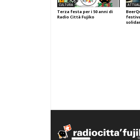
CULTURA
ATTUALI
Terza festa per i 50 anni di
BeerQu
Radio Città Fujiko
festiva
solida