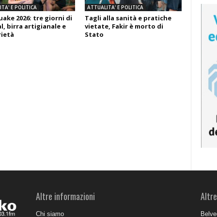
TA' E POLITICA
ATTUALITA' E POLITICA
ake 2026: tre giorni di
Tagli alla sanità e pratiche
l, birra artigianale e
vietate, Fakir è morto di
rietà
Stato
Altre informazioni
Altre
Chi siamo
Belve