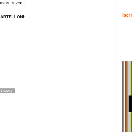
avoro roventi.
Iscr
MARTELLONI:
SALARIO