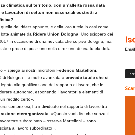
 climatica sul territorio, con un’allerta rossa data
e lavoratori di settori non essenziali costretti a
fisica?
 quella dei riders appunto, e della loro tutela in casi come
e lotte animate da
Riders Union Bologna
. Uno sciopero dei
Is
 2017 in occasione di una nevicata che colpiva Bologna, ma
te e prese di posizione nella direzione di una tutela della
Email
ro – spiega ai nostri microfoni
Federico Martelloni
,
ità di Bologna – è molto avanzata e
prevede tutele che si
 legato alla qualificazione del rapporto di lavoro, che le
Scar
iderare autonomo, esponendo i lavoratori a elementi di
un reddito certo».
ersi contenziosi, ha individuato nel rapporto di lavoro tra
razione eterorganizzata
. «Questo vuol dire che senza il
e lavoratore subordinato – osserva Martelloni – sono
osciuta al lavoro subordinato».