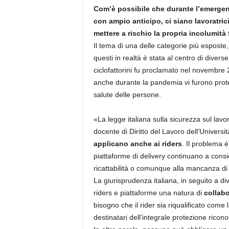
Com’è possibile che durante l’emergenza
con ampio anticipo, ci siano lavoratrici 
mettere a rischio la propria incolumità 
Il tema di una delle categorie più esposte,
questi in realtà è stata al centro di divers
ciclofattorini fu proclamato nel novembre
anche durante la pandemia vi furono protes
salute delle persone.
«La legge italiana sulla sicurezza sul lavo
docente di Diritto del Lavoro dell’Univers
applicano anche ai riders
. Il problema è
piattaforme di delivery continuano a cons
ricattabilità o comunque alla mancanza di 
La giurisprudenza italiana, in seguito a div
riders e piattaforme una natura di
collabo
bisogno che il rider sia riqualificato com
destinatari dell’integrale protezione ricon