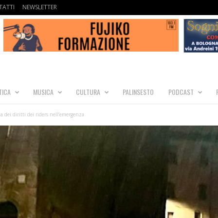
ATTI
NEWSLETTER
TICA
MUSICA
CULTURA
PALINSESTO
PODCAST
ela dei diritti dei riders nell’emergenza