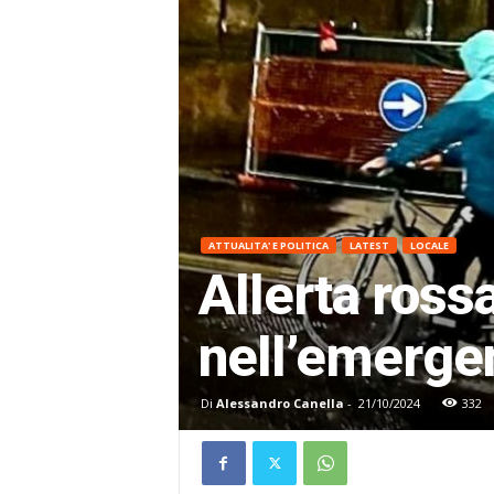
ATTUALITA' E POLITICA
LATEST
LOCALE
Allerta rossa,
nell’emerge
Di
Alessandro Canella
-
21/10/2024
332