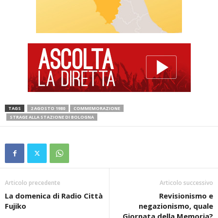
TAGS
2 AGOSTO 1980
COMMEMORAZIONE
STRAGE ALLA STAZIONE DI BOLOGNA
Articolo precedente
Articolo successivo
La domenica di Radio Città
Revisionismo e
Fujiko
negazionismo, quale
Giornata della Memoria?