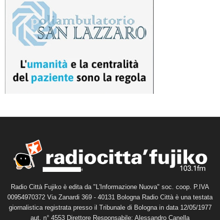
Radio Città Fujiko è edita da "L'Informazione Nuova" soc. coop. P.IVA
00954970372 Via Zanardi 369 - 40131 Bologna Radio Città è una testata
giornalistica registrata presso il Tribunale di Bologna in data 12/05/1977
aut. n° 4553 Direttore Responsabile: Alessandro Canella