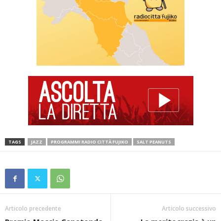
TAGS
JAZZ
PROGRAMMI RADIO CITTÀ FUJIKO
SALT PEANUTS
Articolo precedente
Articolo successivo