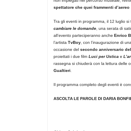
non impiegati nel percorso museale, reint
spettatore che quei frammenti d’aereo
Tra gli eventi in programma, il 12 luglio si
cambiare le domande
, una serata di sat
all’evento parteciperanno anche
Enrico B
l’artista
TvBoy
, con l’inaugurazione di una
occasione del
secondo anniversario dell
proiettati i due film
Luci per Ustica
e
L’ar
rassegna si chiuderà con la lettura delle
Gualtieri
.
Il programma completo degli eventi è cons
ASCOLTA LE PAROLE DI DARIA BONFIE