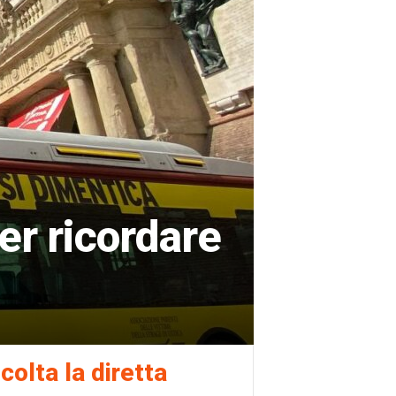
per ricordare
colta la diretta