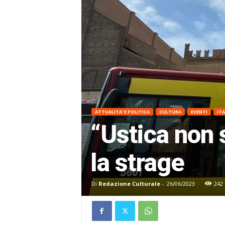
ATTUALITA' E POLITICA
CULTURA
EVENTI
ITA
“Ustica non s
la strage
Di
Redazione Culturale
-
26/06/2023
242