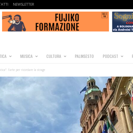
ATTI
NEWSLETTER
TICA
MUSICA
CULTURA
PALINSESTO
PODCAST
ica”: l’arte per ricordare la strage