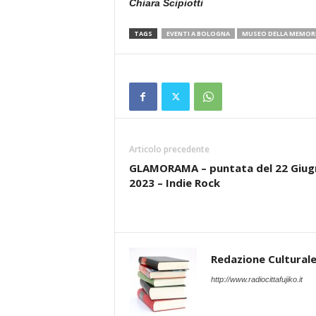
Chiara Scipiotti
TAGS
EVENTI A BOLOGNA
MUSEO DELLA MEMOR
Articolo precedente
GLAMORAMA – puntata del 22 Giug
2023 – Indie Rock
Redazione Cultural
http://www.radiocittafujiko.it