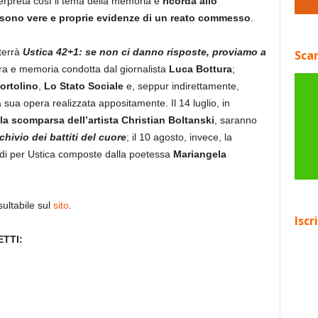
erpreta così il tema della memoria e
ricorda allo
 sono vere e proprie evidenze di un reato commesso
.
 terrà
Ustica 42+1: se non ci danno risposte, proviamo a
Scar
ira e memoria condotta dal giornalista
Luca Bottura
;
ortolino
,
Lo Stato Sociale
e, seppur indirettamente,
 sua opera realizzata appositamente. Il 14 luglio, in
a scomparsa dell’artista Christian Boltanski
, saranno
chivio dei battiti del cuore
; il 10 agosto, invece, la
 odi per Ustica composte dalla poetessa
Mariangela
ultabile sul
sito
.
Iscr
TTI: