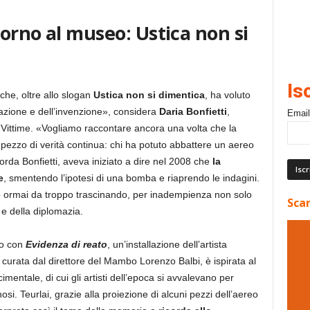
orno al museo: Ustica non si
Is
e, oltre allo slogan
Ustica non si dimentica
, ha voluto
borazione e dell’invenzione», considera
Daria Bonfietti
,
Email
e Vittime. «Vogliamo raccontare ancora una volta che la
 pezzo di verità continua: chi ha potuto abbattere un aereo
orda Bonfietti, aveva iniziato a dire nel 2008 che
la
e
, smentendo l’ipotesi di una bomba e riaprendo le indagini.
nno ormai da troppo trascinando, per inadempienza non solo
Scar
 e della diplomazia.
gno con
Evidenza di reato
, un’installazione dell’artista
e, curata dal direttore del Mambo Lorenzo Balbi, è ispirata al
entale, di cui gli artisti dell’epoca si avvalevano per
i. Teurlai, grazie alla proiezione di alcuni pezzi dell’aereo