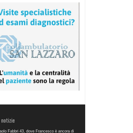
 notizie
aolo Fabbri 43, dove Francesco è ancora di