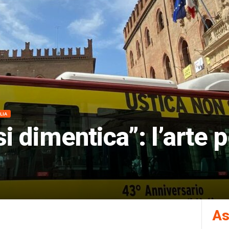
LIA
i dimentica”: l’arte 
As