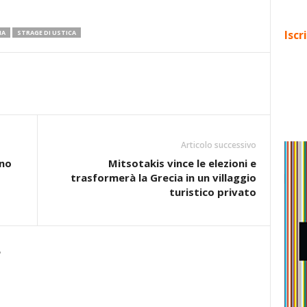
Iscr
IA
STRAGE DI USTICA
Articolo successivo
no
Mitsotakis vince le elezioni e
trasformerà la Grecia in un villaggio
turistico privato
e