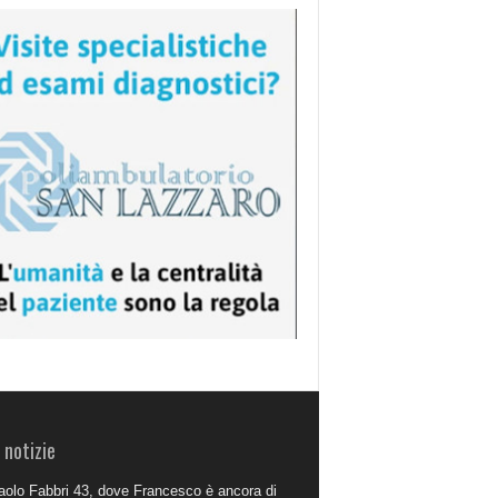
 notizie
aolo Fabbri 43, dove Francesco è ancora di