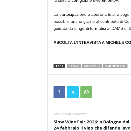
la cultura con gioia e divertimento».
La partecipazione è aperta a tutti, a seguit
possibile anche grazie al contributo di Ce
guidata da dirigenti formatisi al DAMS di
ASCOLTA L’INTERVISTA A MICHELE C
TAGS
10 ANNI
MARATONA
UMBERTO ECO
Articolo precedente
Slow Wine Fair 2026: a Bologna dal 
24 febbraio il vino che difende lavo