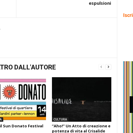
espulsioni
Iscr
e
TRO DALL'AUTORE
A
CULTURA
il Sun Donato Festival
“Aho!” Un Atto di creazione e
potenza di vita al Crisalide