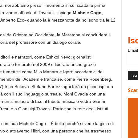
ma, noi abbiamo preso il momento in cui scatta la prima
troviamo all’isola di Taveuni – spiega
Michele Cogo
,
di Umberto Eco- quando là è mezzanotte da noi sono tra le 12
osi da Oriente ad Occidente, la Maratona si concluderà il
Is
ria del professore con un dialogo corale.
Email
editori e narratori, come Eshkol Nevo; giornalisti
erato e torturato nel 2009 e liberato anche grazie
 e fumettisti come Milo Manara e Igort; accademici dei
 membri de l’Académie française, come Pierre Rosenberg,
 Irina Bokova. Stefano Bartezzaghi farà un gicoo ispirato
Scar
à con il suo linguaggio surreale, Moni Ovadia con una
n un simulacro di Eco, il tributo musicale vedrà Gianni
esu e a Gianluigi Trovesi. Partecipa la rete degli Istituti
– continua Michele Cogo – È bello perché si vede la gioia di
vivo o attraverso i libri, con una persona che ha trasmesso