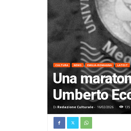
CULTURA
NEWS
EMILIA-ROMAGNA
LATEST
Una maratona
Umberto Eco 
Di
Redazione Culturale
-
16/02/2026
135