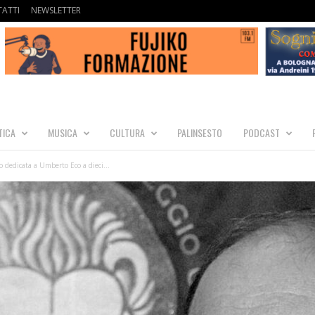
ATTI
NEWSLETTER
TICA
MUSICA
CULTURA
PALINSESTO
PODCAST
dedicata a Umberto Eco a dieci...