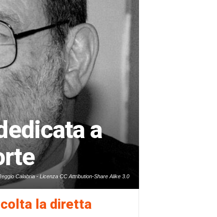
dedicata a
orte
Reggio Calabria - Licenza CC Attribution-Share Alike 3.0
colta la diretta