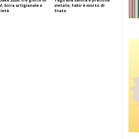
ake 2026: tre giorni di
Tagli alla sanità e pratiche
l, birra artigianale e
vietate, Fakir è morto di
rietà
Stato