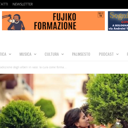
ATTI
NEWSLETTER
TICA
MUSICA
CULTURA
PALINSESTO
PODCAST
dozione degli alberi in vaso: la cura come forma...