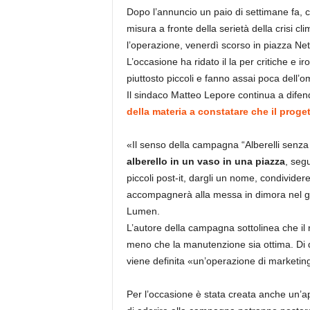
Dopo l’annuncio un paio di settimane fa, c
misura a fronte della serietà della crisi cli
l’operazione, venerdì scorso in piazza Nettu
L’occasione ha ridato il la per critiche e ir
piuttosto piccoli e fanno assai poca dell’o
Il sindaco Matteo Lepore continua a difen
della materia a constatare che il proge
«Il senso della campagna “Alberelli senza
alberello in un vaso in una piazza
, segu
piccoli post-it, dargli un nome, condividere
accompagnerà alla messa in dimora nel gia
Lumen.
L’autore della campagna sottolinea che il 
meno che la manutenzione sia ottima. Di q
viene definita «un’operazione di marketing
Per l’occasione è stata creata anche un’a