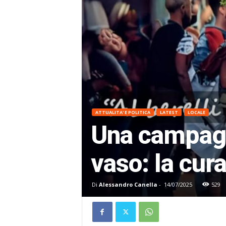
ATTUALITA' E POLITICA
LATEST
LOCALE
Una campagna
vaso: la cur
Di
Alessandro Canella
-
14/07/2025
529