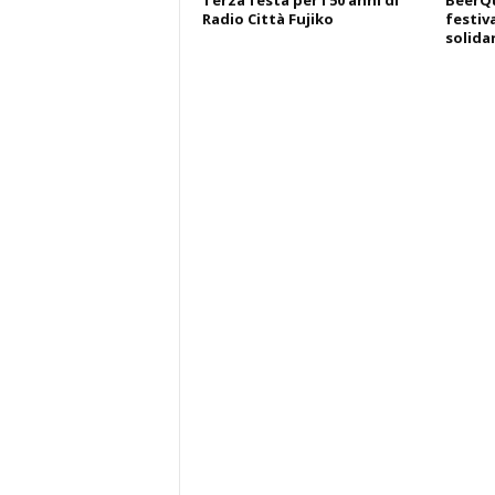
Terza festa per i 50 anni di
BeerQu
Radio Città Fujiko
festiva
solida