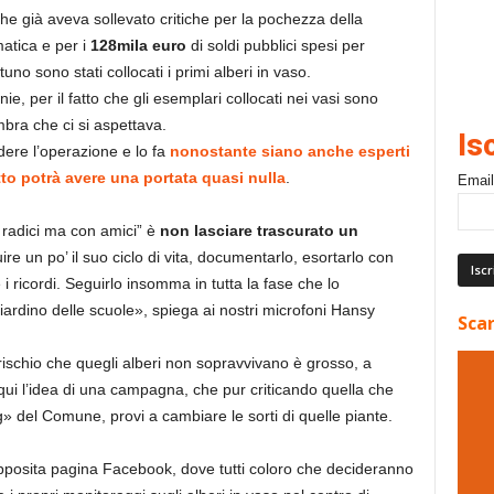
he già aveva sollevato critiche per la pochezza della
matica e per i
128mila euro
di soldi pubblici spesi per
no sono stati collocati i primi alberi in vaso.
onie, per il fatto che gli esemplari collocati nei vasi sono
mbra che ci si aspettava.
Is
dere l’operazione e lo fa
nonostante siano anche esperti
tto potrà avere una portata quasi nulla
.
Email
 radici ma con amici” è
non lasciare trascurato un
ire un po’ il suo ciclo di vita, documentarlo, esortarlo con
 i ricordi. Seguirlo insomma in tutta la fase che lo
rdino delle scuole», spiega ai nostri microfoni Hansy
Scar
rischio che quegli alberi non sopravvivano è grosso, a
ui l’idea di una campagna, che pur criticando quella che
» del Comune, provi a cambiare le sorti di quelle piante.
pposita pagina Facebook, dove tutti coloro che decideranno