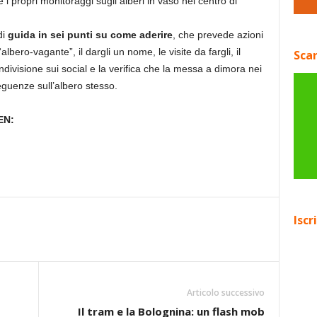
i propri monitoraggi sugli alberi in vaso nel centro di
di
guida in sei punti su come aderire
, che prevede azioni
albero-vagante”, il dargli un nome, le visite da fargli, il
Scar
ndivisione sui social e la verifica che la messa a dimora nei
guenze sull’albero stesso.
EN:
Iscr
Articolo successivo
Il tram e la Bolognina: un flash mob