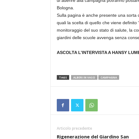
di aderire alla campagna potranno postare 
Bologna.
Sulla pagina è anche presente una sorta 
quali la scelta di quello che viene definito “
monitoraggio del suo stato di salute, la co
giardini delle scuole avvenga senza conse
ASCOLTA L’INTERVISTA A HANSY LUM
TAGS
ALBERI IN VASO
CAMPAGNA
Articolo precedente
Rigenerazione del Giardino San