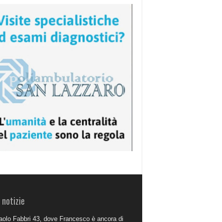
 notizie
aolo Fabbri 43, dove Francesco è ancora di