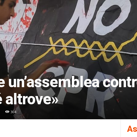
e un’assemblea contr
 altrove»
304
As