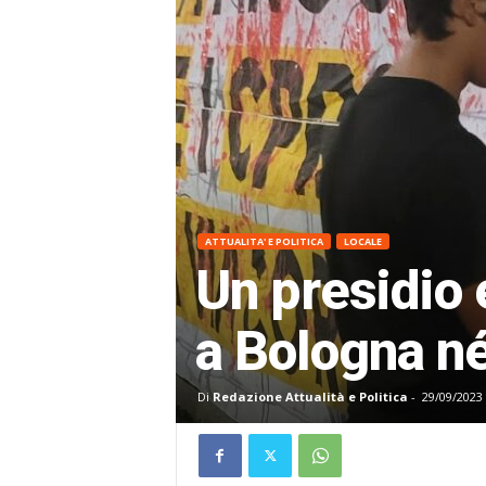
ATTUALITA' E POLITICA
LOCALE
Un presidio 
a Bologna né
Di
Redazione Attualità e Politica
-
29/09/2023