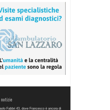
 notizie
aolo Fabbri 43, dove Francesco è ancora di