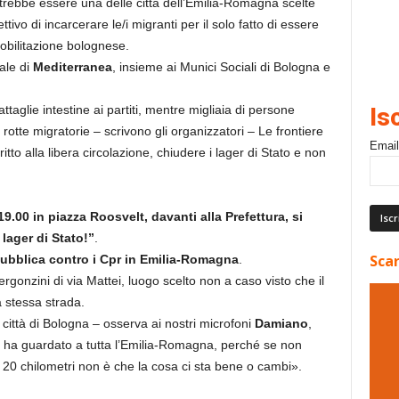
trebbe essere una delle città dell’Emilia-Romagna scelte
tivo di incarcerare le/i migranti per il solo fatto di essere
mobilitazione bolognese.
ale di
Mediterranea
, insieme ai Munici Sociali di Bologna e
ttaglie intestine ai partiti, mentre migliaia di persone
Is
otte migratorie – scrivono gli organizzatori – Le frontiere
Email
itto alla libera circolazione, chiudere i lager di Stato e non
19.00 in piazza Roosvelt, davanti alla Prefettura, si
lager di Stato!”
.
Scar
bblica contro i Cpr in Emilia-Romagna
.
gonzini di via Mattei, luogo scelto non a caso visto che il
 stessa strada.
 città di Bologna – osserva ai nostri microfoni
Damiano
,
o ha guardato a tutta l’Emilia-Romagna, perché se non
20 chilometri non è che la cosa ci sta bene o cambi».