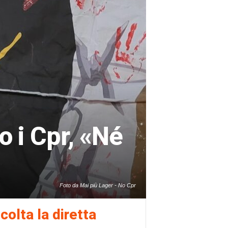
o i Cpr, «Né
Foto da Mai più Lager - No Cpr
colta la diretta