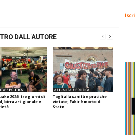
Iscr
TRO DALL'AUTORE
TA' E POLITICA
ATTUALITA' E POLITICA
ake 2026: tre giorni di
Tagli alla sanità e pratiche
l, birra artigianale e
vietate, Fakir è morto di
rietà
Stato