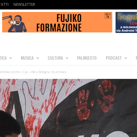
ATTI
NEWSLETTER
TICA
MUSICA
CULTURA
PALINSESTO
PODCAST
semblea contro i Cpr, «Né a Bologna né altrove»