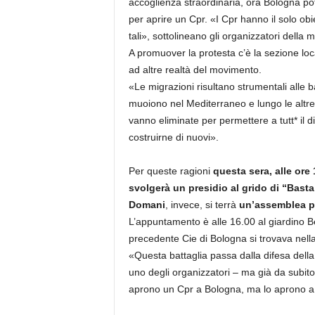
accoglienza straordinaria, ora Bologna po
per aprire un Cpr. «I Cpr hanno il solo obiet
tali», sottolineano gli organizzatori della 
A promuover la protesta c’è la sezione loc
ad altre realtà del movimento.
«Le migrazioni risultano strumentali alle ba
muoiono nel Mediterraneo e lungo le altre r
vanno eliminate per permettere a tutt* il dir
costruirne di nuovi».
Per queste ragioni
questa sera, alle ore 
svolgerà un presidio al grido di “Basta 
Domani
, invece, si terrà
un’assemblea pu
L’appuntamento è alle 16.00 al giardino Ber
precedente Cie di Bologna si trovava nella
«Questa battaglia passa dalla difesa della
uno degli organizzatori – ma già da subit
aprono un Cpr a Bologna, ma lo aprono a 