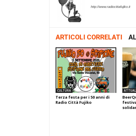
http://www.radiocittafujiko.it
ARTICOLI CORRELATI
AL
CULTURA
ATTUALI
Terza festa per i 50 anni di
BeerQu
Radio Città Fujiko
festiva
solida