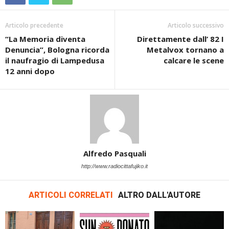
Articolo precedente
Articolo successivo
“La Memoria diventa
Direttamente dall’ 82 I
Denuncia”, Bologna ricorda
Metalvox tornano a
il naufragio di Lampedusa
calcare le scene
12 anni dopo
Alfredo Pasquali
http://www.radiocittafujiko.it
ARTICOLI CORRELATI
ALTRO DALL'AUTORE