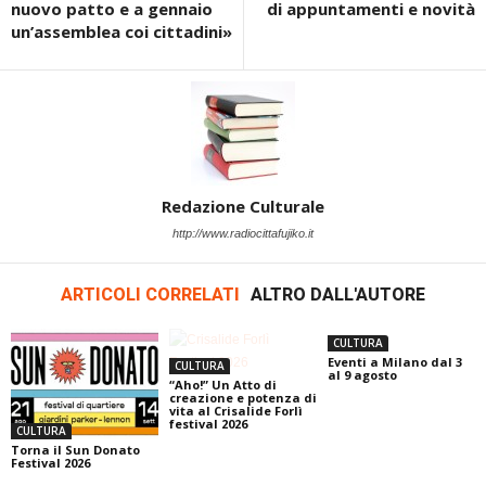
nuovo patto e a gennaio
di appuntamenti e novità
un’assemblea coi cittadini»
Redazione Culturale
http://www.radiocittafujiko.it
ARTICOLI CORRELATI
ALTRO DALL'AUTORE
CULTURA
Eventi a Milano dal 3
CULTURA
al 9 agosto
“Aho!” Un Atto di
creazione e potenza di
vita al Crisalide Forlì
festival 2026
CULTURA
Torna il Sun Donato
Festival 2026