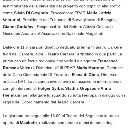
testimonianza della rilevanza del progetto con ospiti di alto profilo
come
Silvio Di Gregorio
, Provveditore PRAP,
Maria Letizia
Venturini,
Presidente del Tribunale di Sorveglianza di Bologna,
Gianni Cottafavi
, Responsabile del Settore Attività Culturali e
Giuseppe Amara dell’Associazione Nazionale Magistrati
Dalle ore 11 vi sarà un dibattito dedicato al tema “Il teatro Carcere
fuori dal Carcere, oltre il Teatro Carcere” articolato in due parti: La
prima con un focus regionale che vede il dialogo tra
Francesca
Romana Valenzi
; Direttrice Uff.III PRAP,
Maria Martone
, Direttrice
della Casa Circondariale DI Ferrara e
Elena di Gioia
, Direttrice
artistica ERT. La seconda invece avrà un accezione internazionale
con gli interventi di
Holger Syrbe, Stathis Grapsas e Anna
Herrmann
per allargare lo sguardo su tutta l’europa in dialogo con i
registi del Coordinamento del Teatro Carcere.
La giornata prosegue alle 16.00 al Teatro dei Segni con la prova
aperta di
Macbeth
, realizzata con attori e attrici detenuti degli