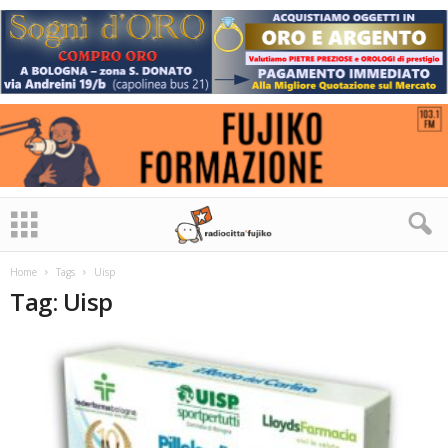
Home
Tags
Uisp
Tag: Uisp