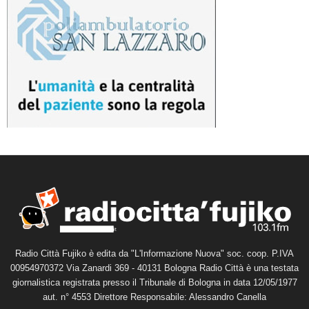
Radio Città Fujiko è edita da "L'Informazione Nuova" soc. coop. P.IVA
00954970372 Via Zanardi 369 - 40131 Bologna Radio Città è una testata
giornalistica registrata presso il Tribunale di Bologna in data 12/05/1977
aut. n° 4553 Direttore Responsabile: Alessandro Canella