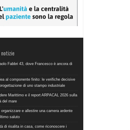
 notizie
aolo Fabbri 43, dove Francesco è ancora di
dea al componente finito: le verifiche decisive
progettazione di uno stampo industriale
dere Marittimo e il report ARPACAL 2026 sulla
à del mare
organizzare e allestire una camera ardente
ultimo saluto
à di risalita in casa, come riconoscere i