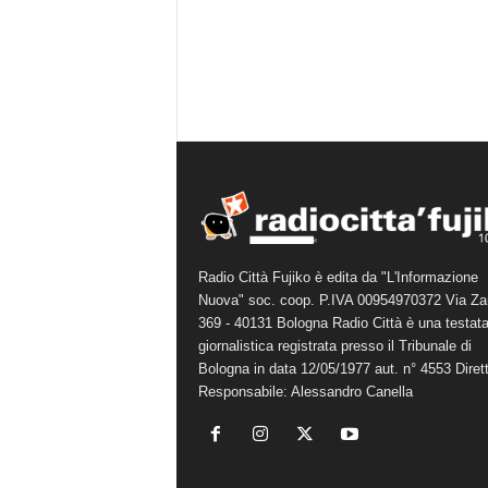
Radio Città Fujiko è edita da "L'Informazione
Nuova" soc. coop. P.IVA 00954970372 Via Za
369 - 40131 Bologna Radio Città è una testat
giornalistica registrata presso il Tribunale di
Bologna in data 12/05/1977 aut. n° 4553 Diret
Responsabile: Alessandro Canella