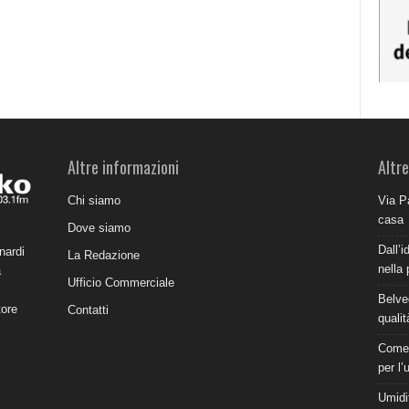
Altre informazioni
Altre
Chi siamo
Via P
casa
Dove siamo
Dall’i
nardi
La Redazione
nella 
a
Ufficio Commerciale
Belve
tore
Contatti
qualit
Come 
per l’
Umidit