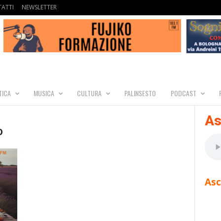
ATTI
NEWSLETTER
TICA
MUSICA
CULTURA
PALINSESTO
PODCAST
As
o
Asc