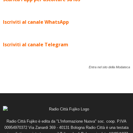
Iscriviti al canale WhatsApp
Iscriviti al canale Telegram
Entra nel sito della Modateca
Radio Città Fujiko è edita da "L'Informazione Nuova" soc. coop. P.IVA
00954970372 Via Zanardi 369 - 40131 Bologna Radio Città è una testata