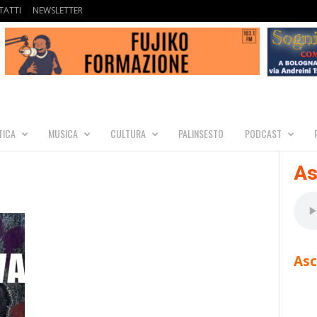
ATTI
NEWSLETTER
TICA
MUSICA
CULTURA
PALINSESTO
PODCAST
As
Asc