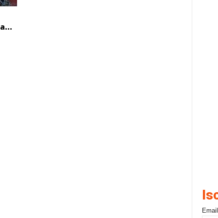
a...
Is
Email