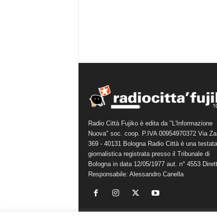
Radio Città Fujiko è edita da "L'Informazione
Nuova" soc. coop. P.IVA 00954970372 Via Za
369 - 40131 Bologna Radio Città è una testat
giornalistica registrata presso il Tribunale di
Bologna in data 12/05/1977 aut. n° 4553 Diret
Responsabile: Alessandro Canella