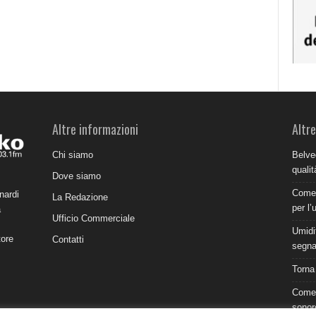
Altre informazioni
Altre
Chi siamo
Belve
qualit
Dove siamo
Come 
nardi
La Redazione
per l’
a
Ufficio Commerciale
Umidit
tore
Contatti
segnal
Torna
Come 
sonor