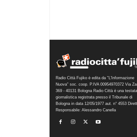
Radio Città Fujiko è edita da "L'Informazione
Nuova" soc. coop. P.IVA 00954970372 Via Za
369 - 40131 Bologna Radio Città è una testat
giornalistica registrata presso il Tribunale di
Bologna in data 12/05/1977 aut. n° 4553 Diret
Responsabile: Alessandro Canella