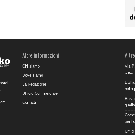
Altre informazioni
Altre
Chi siamo
Via P
casa
Dove siamo
Dall’i
nardi
La Redazione
nella 
a
Ufficio Commerciale
Belve
tore
Contatti
qualit
Come 
per l’
Umidit