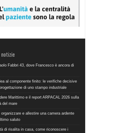
 notizie
aolo Fabbri 43, dove Francesco è ancora di
dea al componente finito: le verifiche decisive
progettazione di uno stampo industriale
dere Marittimo e il report ARPACAL 2026 sulla
à del mare
organizzare e allestire una camera ardente
ultimo saluto
à di risalita in casa, come riconoscere i