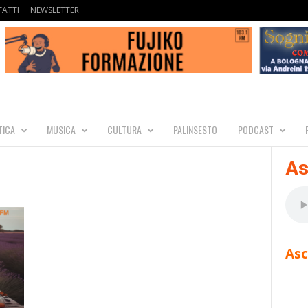
ATTI
NEWSLETTER
TICA
MUSICA
CULTURA
PALINSESTO
PODCAST
As
Asc