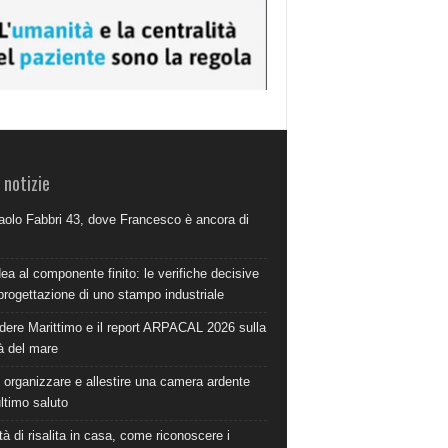
 notizie
aolo Fabbri 43, dove Francesco è ancora di
dea al componente finito: le verifiche decisive
progettazione di uno stampo industriale
dere Marittimo e il report ARPACAL 2026 sulla
à del mare
organizzare e allestire una camera ardente
ultimo saluto
à di risalita in casa, come riconoscere i