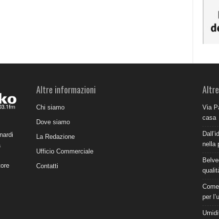
Altre informazioni
Altre
Chi siamo
Via P
casa
Dove siamo
Dall’i
nardi
La Redazione
nella 
a
Ufficio Commerciale
Belve
tore
Contatti
qualit
Come 
per l’
Umidit