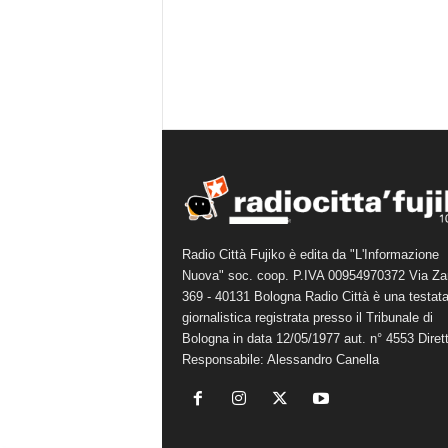
Radio Città Fujiko è edita da "L'Informazione
Nuova" soc. coop. P.IVA 00954970372 Via Za
369 - 40131 Bologna Radio Città è una testat
giornalistica registrata presso il Tribunale di
Bologna in data 12/05/1977 aut. n° 4553 Diret
Responsabile: Alessandro Canella