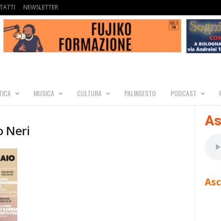
TATTI
NEWSLETTER
TICA
MUSICA
CULTURA
PALINSESTO
PODCAST
As
o Neri
Asc