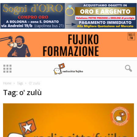
Home
Tags
O' zulù
Tag: o' zulù