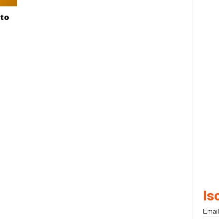
nto
Is
Email