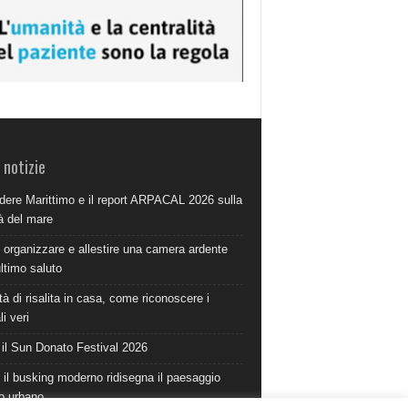
 notizie
dere Marittimo e il report ARPACAL 2026 sulla
à del mare
organizzare e allestire una camera ardente
ultimo saluto
à di risalita in casa, come riconoscere i
i veri
 il Sun Donato Festival 2026
il busking moderno ridisegna il paesaggio
o urbano