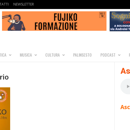
ATTI
NEWSLETTER
TICA
MUSICA
CULTURA
PALINSESTO
PODCAST
As
rio
Asc