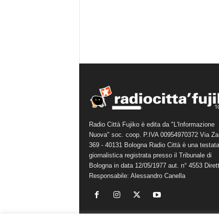
Radio Città Fujiko è edita da "L'Informazione
Nuova" soc. coop. P.IVA 00954970372 Via Za
369 - 40131 Bologna Radio Città è una testat
giornalistica registrata presso il Tribunale di
Bologna in data 12/05/1977 aut. n° 4553 Diret
Responsabile: Alessandro Canella