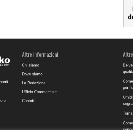
Altre informazioni
Altre
Chi siamo
Belve
qualit
Dove siamo
Come 
nardi
La Redazione
per l’
a
Ufficio Commerciale
Umidit
tore
Contatti
segnal
Torna
Come 
sonor