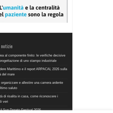
 notizie
dea al componente finito: le verifiche decisive
progettazione di uno stampo industriale
dere Marittimo e il report ARPACAL 2026 sulla
à del mare
organizzare e allestire una camera ardente
ultimo saluto
à di risalita in casa, come riconoscere i
i veri
 il Sun Donato Festival 2026