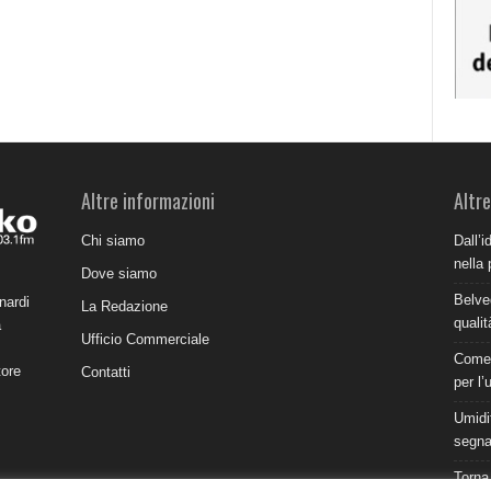
Altre informazioni
Altre
Chi siamo
Dall’i
nella 
Dove siamo
Belve
nardi
La Redazione
qualit
a
Ufficio Commerciale
Come 
tore
Contatti
per l’
Umidit
segnal
Torna