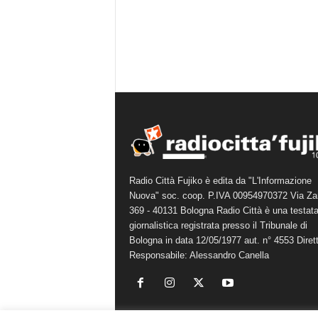
Radio Città Fujiko è edita da "L'Informazione
Nuova" soc. coop. P.IVA 00954970372 Via Za
369 - 40131 Bologna Radio Città è una testat
giornalistica registrata presso il Tribunale di
Bologna in data 12/05/1977 aut. n° 4553 Diret
Responsabile: Alessandro Canella