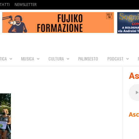
TATTI
NEWSLETTER
TICA
MUSICA
CULTURA
PALINSESTO
PODCAST
As
Asc