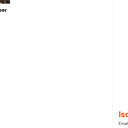
per
Is
Email