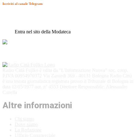
Iscriviti al canale Telegram
Entra nel sito della Modateca
Radio Città Fujiko è edita da "L'Informazione Nuova" soc. coop.
P.IVA 00954970372 Via Zanardi 369 - 40131 Bologna Radio Città
è una testata giornalistica registrata presso il Tribunale di Bologna in
data 12/05/1977 aut. n° 4553 Direttore Responsabile: Alessandro
Canella
Altre informazioni
Chi siamo
Dove siamo
La Redazione
Ufficio Commerciale