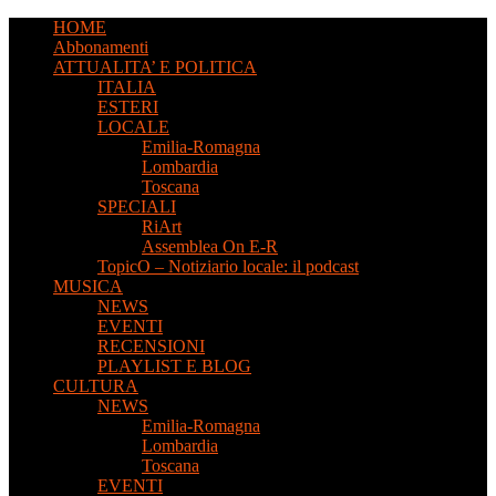
HOME
Abbonamenti
ATTUALITA’ E POLITICA
ITALIA
ESTERI
LOCALE
Emilia-Romagna
Lombardia
Toscana
SPECIALI
RiArt
Assemblea On E-R
TopicO – Notiziario locale: il podcast
MUSICA
NEWS
EVENTI
RECENSIONI
PLAYLIST E BLOG
CULTURA
NEWS
Emilia-Romagna
Lombardia
Toscana
EVENTI