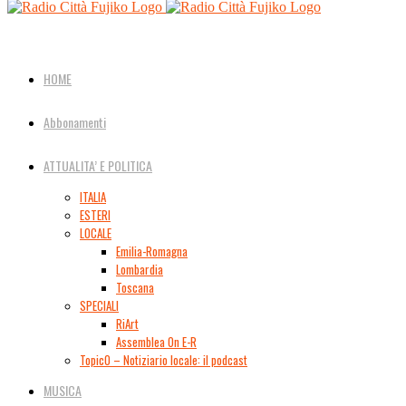
HOME
Abbonamenti
ATTUALITA’ E POLITICA
ITALIA
ESTERI
LOCALE
Emilia-Romagna
Lombardia
Toscana
SPECIALI
RiArt
Assemblea On E-R
TopicO – Notiziario locale: il podcast
MUSICA