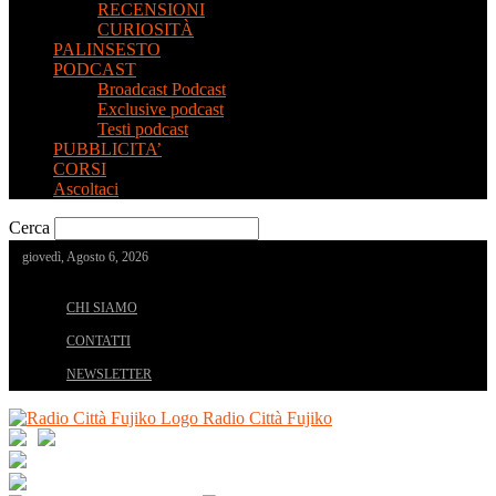
RECENSIONI
CURIOSITÀ
PALINSESTO
PODCAST
Broadcast Podcast
Exclusive podcast
Testi podcast
PUBBLICITA’
CORSI
Ascoltaci
Cerca
giovedì, Agosto 6, 2026
CHI SIAMO
CONTATTI
NEWSLETTER
Radio Città Fujiko