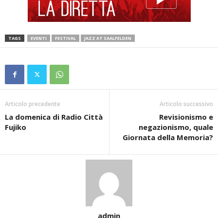
TAGS
EVENTI
FESTIVAL
JAZZ AT SAALFELDEN
Articolo precedente
Articolo successivo
La domenica di Radio Città
Revisionismo e
Fujiko
negazionismo, quale
Giornata della Memoria?
admin