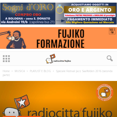
Home
MUSICA
PLAYLIST E BLOG
Speciale Festival Jazz Saalfelden 2016 (seconda
parte)