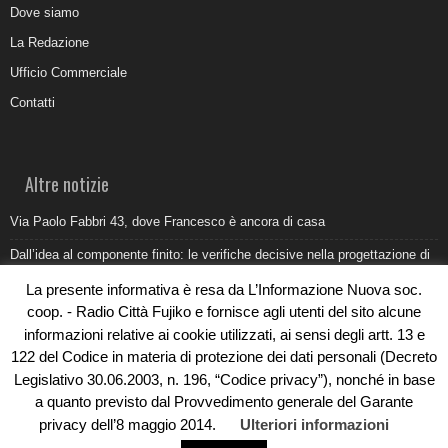
Dove siamo
La Redazione
Ufficio Commerciale
Contatti
Altre notizie
Via Paolo Fabbri 43, dove Francesco è ancora di casa
Dall’idea al componente finito: le verifiche decisive nella progettazione di
uno stampo industriale
La presente informativa è resa da L’Informazione Nuova soc.
Belvedere Marittimo e il report ARPACAL 2026 sulla qualità del mare
coop. - Radio Città Fujiko e fornisce agli utenti del sito alcune
informazioni relative ai cookie utilizzati, ai sensi degli artt. 13 e
Come organizzare e allestire una camera ardente per l’ultimo saluto
122 del Codice in materia di protezione dei dati personali (Decreto
Umidità di risalita in casa, come riconoscere i segnali veri
Legislativo 30.06.2003, n. 196, “Codice privacy”), nonché in base
a quanto previsto dal Provvedimento generale del Garante
privacy dell’8 maggio 2014.
Ulteriori informazioni