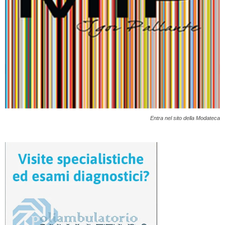
Entra nel sito della Modateca