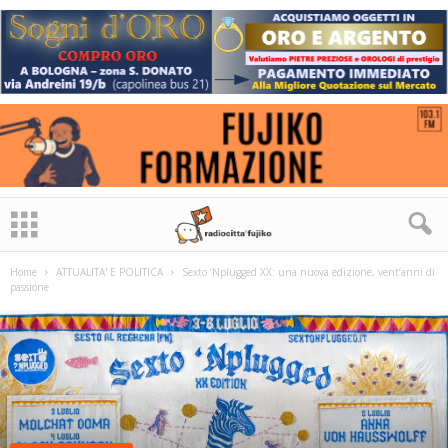
Home
ATTUALITA' E POLITICA
Sexto ‘Nplugged XX: una nuova edizione, vent’anni di
passione