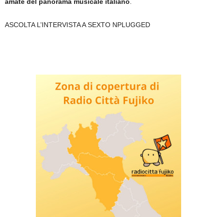
amate del panorama musicale italiano
.
ASCOLTA L’INTERVISTA A SEXTO NPLUGGED