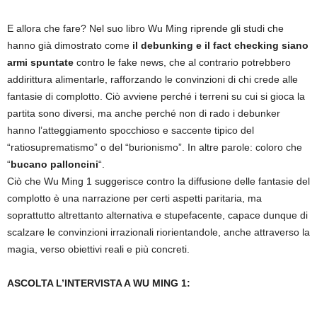
E allora che fare? Nel suo libro Wu Ming riprende gli studi che
hanno già dimostrato come
il debunking e il fact checking siano
armi spuntate
contro le fake news, che al contrario potrebbero
addirittura alimentarle, rafforzando le convinzioni di chi crede alle
fantasie di complotto. Ciò avviene perché i terreni su cui si gioca la
partita sono diversi, ma anche perché non di rado i debunker
hanno l’atteggiamento spocchioso e saccente tipico del
“ratiosuprematismo” o del “burionismo”. In altre parole: coloro che
“
bucano palloncini
“.
Ciò che Wu Ming 1 suggerisce contro la diffusione delle fantasie del
complotto è una narrazione per certi aspetti paritaria, ma
soprattutto altrettanto alternativa e stupefacente, capace dunque di
scalzare le convinzioni irrazionali riorientandole, anche attraverso la
magia, verso obiettivi reali e più concreti.
ASCOLTA L’INTERVISTA A WU MING 1: