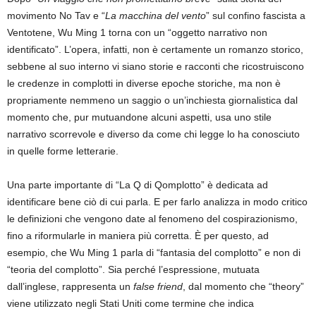
movimento No Tav e “
La macchina del vento
” sul confino fascista a
Ventotene, Wu Ming 1 torna con un “oggetto narrativo non
identificato”. L’opera, infatti, non è certamente un romanzo storico,
sebbene al suo interno vi siano storie e racconti che ricostruiscono
le credenze in complotti in diverse epoche storiche, ma non è
propriamente nemmeno un saggio o un’inchiesta giornalistica dal
momento che, pur mutuandone alcuni aspetti, usa uno stile
narrativo scorrevole e diverso da come chi legge lo ha conosciuto
in quelle forme letterarie.
Una parte importante di “La Q di Qomplotto” è dedicata ad
identificare bene ciò di cui parla. E per farlo analizza in modo critico
le definizioni che vengono date al fenomeno del cospirazionismo,
fino a riformularle in maniera più corretta. È per questo, ad
esempio, che Wu Ming 1 parla di “fantasia del complotto” e non di
“teoria del complotto”. Sia perché l’espressione, mutuata
dall’inglese, rappresenta un
false friend
, dal momento che “theory”
viene utilizzato negli Stati Uniti come termine che indica