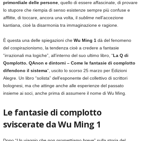
primordiale delle persone
, quello di essere affascinate, di provare
lo stupore che riempia di senso esistenze sempre più confuse e
afflitte, di toccare, ancora una volta, il
sublime
nell’accezione
kantiana, cioè la disarmonia tra immaginazione e ragione.
È questa una delle spiegazioni che
Wu Ming 1
dà del fenomeno
del cospirazionismo, la tendenza cioè a credere a fantasie
“irrazionali ma logiche”, all’interno del suo ultimo libro, “
La Q di
Qomplotto. QAnon e dintorni – Come le fantasie di complotto
difendono il sistema
“, uscito lo scorso 25 marzo per Edizioni
Alegre. Un libro “solista” dell’esponente del collettivo di scrittori
bolognesi, ma che attinge anche alle esperienze del passato
insieme ai soci, anche prima di assumere il nome di Wu Ming.
Le fantasie di complotto
sviscerate da Wu Ming 1
Dopo “
Un viaggio che non promettiamo breve
” sulla storia del