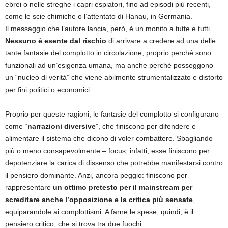
ebrei o nelle streghe i capri espiatori, fino ad episodi più recenti,
come le scie chimiche o l’attentato di Hanau, in Germania.
Il messaggio che l’autore lancia, però, è un monito a tutte e tutti.
Nessuno è esente dal rischio
di arrivare a credere ad una delle
tante fantasie del complotto in circolazione, proprio perché sono
funzionali ad un’esigenza umana, ma anche perché posseggono
un “nucleo di verità” che viene abilmente strumentalizzato e distorto
per fini politici o economici.
Proprio per queste ragioni, le fantasie del complotto si configurano
come “
narrazioni diversive
”, che finiscono per difendere e
alimentare il sistema che dicono di voler combattere. Sbagliando –
più o meno consapevolmente – focus, infatti, esse finiscono per
depotenziare la carica di dissenso che potrebbe manifestarsi contro
il pensiero dominante. Anzi, ancora peggio: finiscono per
rappresentare
un ottimo pretesto per il mainstream per
screditare anche l’opposizione e la critica più sensate
,
equiparandole ai complottismi. A farne le spese, quindi, è il
pensiero critico, che si trova tra due fuochi.