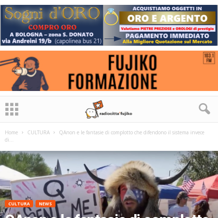
Home
CULTURA
QAnon e le fantasie di complotto che difendono il sistema invece
di...
CULTURA
NEWS