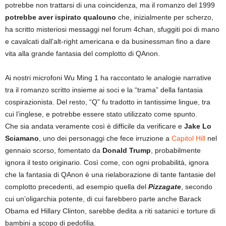
potrebbe non trattarsi di una coincidenza, ma il romanzo del 1999
potrebbe aver ispirato qualcuno
che, inizialmente per scherzo,
ha scritto misteriosi messaggi nel forum 4chan, sfuggiti poi di mano
e cavalcati dall’alt-right americana e da businessman fino a dare
vita alla grande fantasia del complotto di QAnon.
Ai nostri microfoni Wu Ming 1 ha raccontato le analogie narrative
tra il romanzo scritto insieme ai soci e la “trama” della fantasia
cospirazionista. Del resto, “Q” fu tradotto in tantissime lingue, tra
cui l’inglese, e potrebbe essere stato utilizzato come spunto.
Che sia andata veramente così è difficile da verificare e
Jake Lo
Sciamano
, uno dei personaggi che fece irruzione a
Capitol Hill
nel
gennaio scorso, fomentato da
Donald Trump
, probabilmente
ignora il testo originario. Così come, con ogni probabilità, ignora
che la fantasia di QAnon è una rielaborazione di tante fantasie del
complotto precedenti, ad esempio quella del
Pizzagate
, secondo
cui un’oligarchia potente, di cui farebbero parte anche Barack
Obama ed Hillary Clinton, sarebbe dedita a riti satanici e torture di
bambini a scopo di pedofilia.