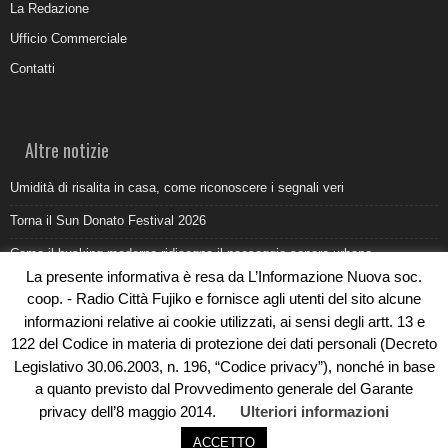
La Redazione
Ufficio Commerciale
Contatti
Altre notizie
Umidità di risalita in casa, come riconoscere i segnali veri
Torna il Sun Donato Festival 2026
Come il busking moderno ridisegna il paesaggio sonoro urbano
La presente informativa è resa da L’Informazione Nuova soc.
Saldi estivi Michele Lopriore: l’eleganza Made in Italy incontra gli sconti
coop. - Radio Città Fujiko e fornisce agli utenti del sito alcune
da non perdere
informazioni relative ai cookie utilizzati, ai sensi degli artt. 13 e
“Aho!” Un Atto di creazione e potenza di vita al Crisalide Forlì festival
122 del Codice in materia di protezione dei dati personali (Decreto
2026
Legislativo 30.06.2003, n. 196, “Codice privacy”), nonché in base
a quanto previsto dal Provvedimento generale del Garante
privacy dell’8 maggio 2014.
Ulteriori informazioni
ACCETTO