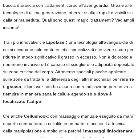
buccia d’arancia con trattamenti corpo all’avanguardia. Grazie alle
tecnologie di ultima generazione, otterrai risultati rapidi e visibili sin
dalla prima seduta. Quali sono questi magici trattamenti? Vediamoli
insieme!
Tra i più innovativi c’è
Lipolaser:
una tecnologia all’avanguardia di
cui si occupano solo centri estetici specializzati che viene usato per
ridurre in modo significativo il grasso in eccesso
.
Non è doloroso e
nemmeno invasivo ed è capace di sciogliere le adiposità depositate
su zone critiche del corpo. Attraverso speciali placche applicate
sulle zone da trattare, a differenza degli altri macchinari per
ridurre
il grasso
, il lipolaser non ha alcuna controindicazione perché va a
riempire in maniera sana le cellule agendo
solo dove è
localizzato l’adipe
.
C’è anche
Cellushock
: con massaggio manuale eseguito da mani
esperte combatterai la cellulite in un batter d’occhio. La tecnica
della manipolazione è molto utile perché i
massaggi linfodrenanti