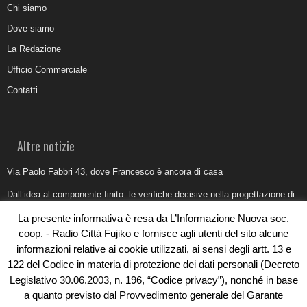
Chi siamo
Dove siamo
La Redazione
Ufficio Commerciale
Contatti
Altre notizie
Via Paolo Fabbri 43, dove Francesco è ancora di casa
Dall’idea al componente finito: le verifiche decisive nella progettazione di
uno stampo industriale
La presente informativa è resa da L’Informazione Nuova soc.
Belvedere Marittimo e il report ARPACAL 2026 sulla qualità del mare
coop. - Radio Città Fujiko e fornisce agli utenti del sito alcune
informazioni relative ai cookie utilizzati, ai sensi degli artt. 13 e
Come organizzare e allestire una camera ardente per l’ultimo saluto
122 del Codice in materia di protezione dei dati personali (Decreto
Umidità di risalita in casa, come riconoscere i segnali veri
Legislativo 30.06.2003, n. 196, “Codice privacy”), nonché in base
a quanto previsto dal Provvedimento generale del Garante