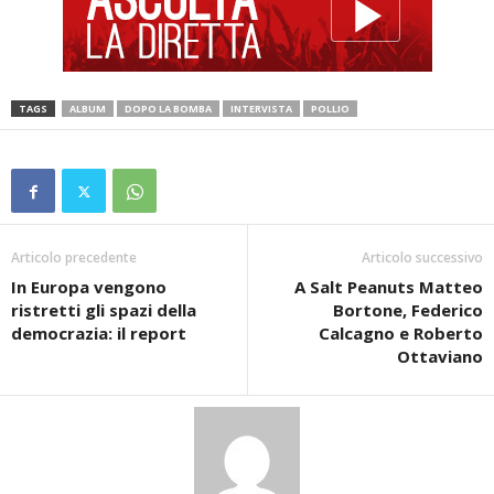
TAGS
ALBUM
DOPO LA BOMBA
INTERVISTA
POLLIO
Articolo precedente
Articolo successivo
In Europa vengono
A Salt Peanuts Matteo
ristretti gli spazi della
Bortone, Federico
democrazia: il report
Calcagno e Roberto
Ottaviano