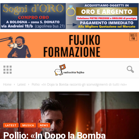
Home
Latest
Pollio: «In Dopo la Bomba racconto gli sconvolgimenti di tutti noi»
LATEST
MUSICA
NEWS
Pollio: «In Dopo la Bomba