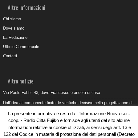
Altre informazioni
Chi siamo
Dove siamo
La Redazione
Ufficio Commerciale
Contatti
Altre notizie
Via Paolo Fabbri 43, dove Francesco è ancora di casa
Dall’idea al componente finito: le verifiche decisive nella progettazione di
uno stampo industriale
La presente informativa è resa da L’Informazione Nuova soc.
Belvedere Marittimo e il report ARPACAL 2026 sulla qualità del mare
coop. - Radio Città Fujiko e fornisce agli utenti del sito alcune
informazioni relative ai cookie utilizzati, ai sensi degli artt. 13 e
Come organizzare e allestire una camera ardente per l’ultimo saluto
122 del Codice in materia di protezione dei dati personali (Decreto