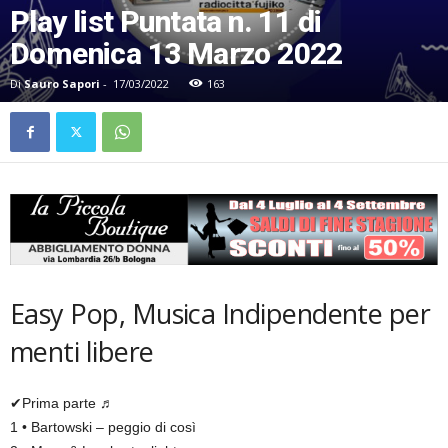
Play list Puntata n. 11 di
Domenica 13 Marzo 2022
Di
Sauro Sapori
-
17/03/2022
163
Easy Pop, Musica Indipendente per
menti libere
✔Prima parte ♬
1 • Bartowski – peggio di così