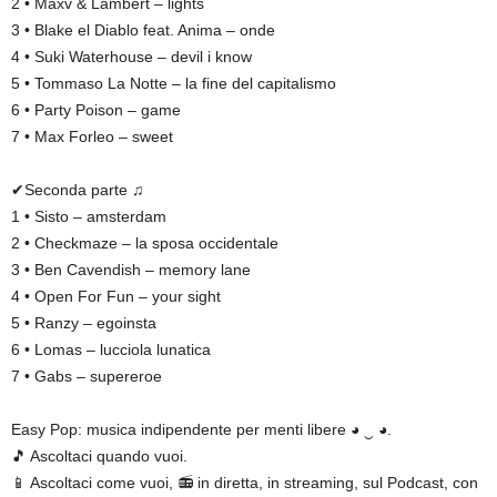
2 • Maxv & Lambert – lights
3 • Blake el Diablo feat. Anima – onde
4 • Suki Waterhouse – devil i know
5 • Tommaso La Notte – la fine del capitalismo
6 • Party Poison – game
7 • Max Forleo – sweet
✔Seconda parte ♫
1 • Sisto – amsterdam
2 • Checkmaze – la sposa occidentale
3 • Ben Cavendish – memory lane
4 • Open For Fun – your sight
5 • Ranzy – egoinsta
6 • Lomas – lucciola lunatica
7 • Gabs – supereroe
Easy Pop: musica indipendente per menti libere ◕ ‿ ◕.
🎵 Ascoltaci quando vuoi.
📱 Ascoltaci come vuoi, 📻 in diretta, in streaming, sul Podcast, con