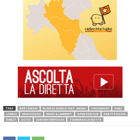
TAGS
BARTOWSKI
BLAKE EL DIABLO FEAT. ANIMA
CHECKMAZE
GABS
LOMAS
MAX FORLEO
MAXV & LAMBERT
OPEN FOR FUN
PARTY POISON
RANZY
SISTO
SUKI WATERHOUSE
TOMMASO LA NOTTE