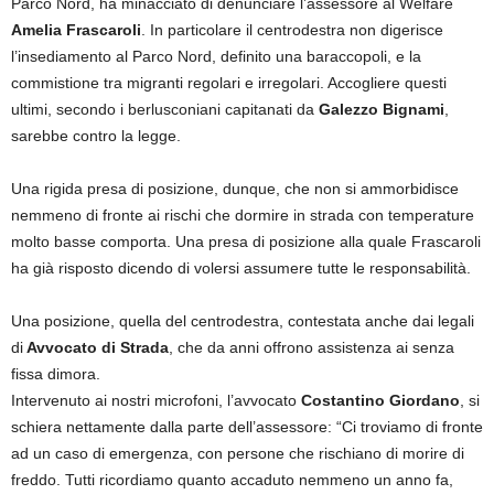
Parco Nord, ha minacciato di denunciare l’assessore al Welfare
Amelia Frascaroli
. In particolare il centrodestra non digerisce
l’insediamento al Parco Nord, definito una baraccopoli, e la
commistione tra migranti regolari e irregolari. Accogliere questi
ultimi, secondo i berlusconiani capitanati da
Galezzo Bignami
,
sarebbe contro la legge.
Una rigida presa di posizione, dunque, che non si ammorbidisce
nemmeno di fronte ai rischi che dormire in strada con temperature
molto basse comporta. Una presa di posizione alla quale Frascaroli
ha già risposto dicendo di volersi assumere tutte le responsabilità.
Una posizione, quella del centrodestra, contestata anche dai legali
di
Avvocato di Strada
, che da anni offrono assistenza ai senza
fissa dimora.
Intervenuto ai nostri microfoni, l’avvocato
Costantino Giordano
, si
schiera nettamente dalla parte dell’assessore: “Ci troviamo di fronte
ad un caso di emergenza, con persone che rischiano di morire di
freddo. Tutti ricordiamo quanto accaduto nemmeno un anno fa,