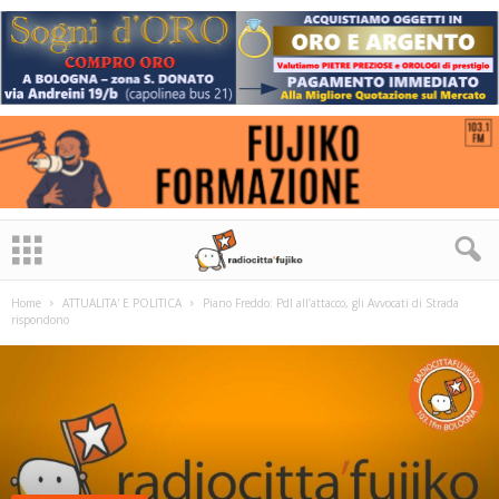
Home
ATTUALITA' E POLITICA
Piano Freddo: Pdl all’attacco, gli Avvocati di Strada
rispondono