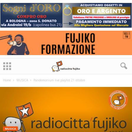
Home
MUSICA
Pandemonium live playlist 21 ottobre
MUSICA