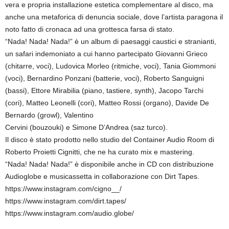
vera e propria installazione estetica complementare al disco, ma
anche una metaforica di denuncia sociale, dove l’artista paragona il
noto fatto di cronaca ad una grottesca farsa di stato.
“Nada! Nada! Nada!” è un album di paesaggi caustici e stranianti,
un safari indemoniato a cui hanno partecipato Giovanni Grieco
(chitarre, voci), Ludovica Morleo (ritmiche, voci), Tania Giommoni
(voci), Bernardino Ponzani (batterie, voci), Roberto Sanguigni
(bassi), Ettore Mirabilia (piano, tastiere, synth), Jacopo Tarchi
(cori), Matteo Leonelli (cori), Matteo Rossi (organo), Davide De
Bernardo (growl), Valentino
Cervini (bouzouki) e Simone D’Andrea (saz turco).
Il disco è stato prodotto nello studio del Container Audio Room di
Roberto Proietti Cignitti, che ne ha curato mix e mastering.
“Nada! Nada! Nada!” è disponibile anche in CD con distribuzione
Audioglobe e musicassetta in collaborazione con Dirt Tapes.
https://www.instagram.com/cigno__/
https://www.instagram.com/dirt.tapes/
https://www.instagram.com/audio.globe/