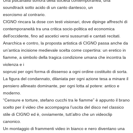
Una psicanalisi sonora della società contemporanea, una
soundtrack sotto acido di un canto dantesco, un
esorcismo al contrario.
CIGNO rincara la dose con testi visionari, dove dipinge affreschi di
contemporaneità tra una critica socio-politica ed economica
dell’occidente, fino ad ascetici versi sussurrati e cantati recitati.
Anarchica e contro, la proposta artistica di CIGNO passa anche da
un’antica incisione medievale scelta come copertina: un eretico in
fiamme, a simbolo della tragica condizione umana che incontra la
violenza e i
soprusi per ogni forma di dissenso a ogni ordine costituito di sorta.
La figura del condannato, dilaniata per ogni azione tesa a minare il
pensiero allineato dominante, per ogni lotta al potere: antico e
moderno.
“Censure e torture, stefano cucchi tra le fiamme” è appunto il brano
scelto per il video che accompagna l’uscita del disco nel classico
stile di CIGNO ed è, ovviamente, tutt’altro che un videoclip
canonico.
Un montaggio di frammenti video in bianco e nero diventano una