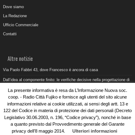
Dove siamo
La Redazione
Ufficio Commerciale
Contatti
Altre notizie
Via Paolo Fabbri 43, dove Francesco è ancora di casa
Dall’idea al componente finito: le verifiche decisive nella progettazione di
uno stampo industriale
La presente informativa è resa da L’Informazione Nuova soc.
Belvedere Marittimo e il report ARPACAL 2026 sulla qualità del mare
coop. - Radio Città Fujiko e fornisce agli utenti del sito alcune
informazioni relative ai cookie utilizzati, ai sensi degli artt. 13 e
Come organizzare e allestire una camera ardente per l’ultimo saluto
122 del Codice in materia di protezione dei dati personali (Decreto
Umidità di risalita in casa, come riconoscere i segnali veri
Legislativo 30.06.2003, n. 196, “Codice privacy”), nonché in base
a quanto previsto dal Provvedimento generale del Garante
privacy dell’8 maggio 2014.
Ulteriori informazioni