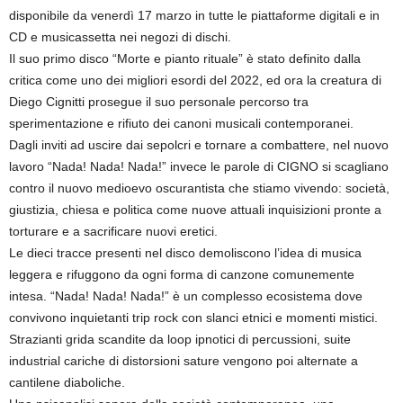
disponibile da venerdì 17 marzo in tutte le piattaforme digitali e in
CD e musicassetta nei negozi di dischi.
Il suo primo disco “Morte e pianto rituale” è stato definito dalla
critica come uno dei migliori esordi del 2022, ed ora la creatura di
Diego Cignitti prosegue il suo personale percorso tra
sperimentazione e rifiuto dei canoni musicali contemporanei.
Dagli inviti ad uscire dai sepolcri e tornare a combattere, nel nuovo
lavoro “Nada! Nada! Nada!” invece le parole di CIGNO si scagliano
contro il nuovo medioevo oscurantista che stiamo vivendo: società,
giustizia, chiesa e politica come nuove attuali inquisizioni pronte a
torturare e a sacrificare nuovi eretici.
Le dieci tracce presenti nel disco demoliscono l’idea di musica
leggera e rifuggono da ogni forma di canzone comunemente
intesa. “Nada! Nada! Nada!” è un complesso ecosistema dove
convivono inquietanti trip rock con slanci etnici e momenti mistici.
Strazianti grida scandite da loop ipnotici di percussioni, suite
industrial cariche di distorsioni sature vengono poi alternate a
cantilene diaboliche.