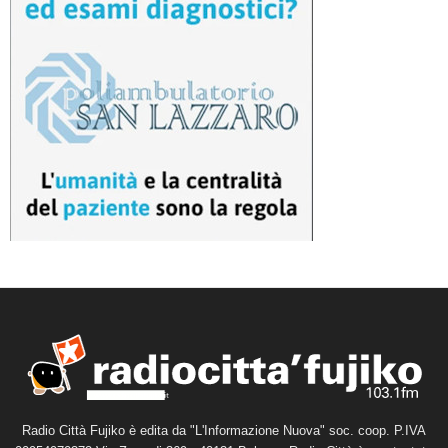
Radio Città Fujiko è edita da "L'Informazione Nuova" soc. coop. P.IVA