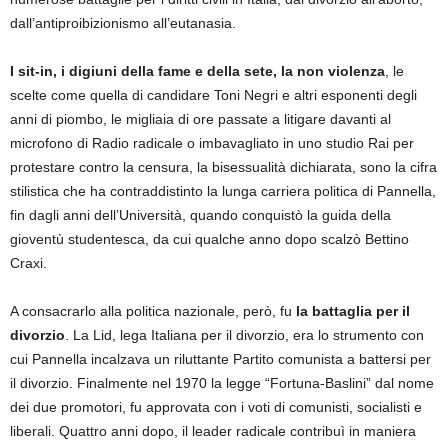
dall’antiproibizionismo all’eutanasia.
I sit-in, i digiuni della fame e della sete, la non violenza
, le
scelte come quella di candidare Toni Negri e altri esponenti degli
anni di piombo, le migliaia di ore passate a litigare davanti al
microfono di Radio radicale o imbavagliato in uno studio Rai per
protestare contro la censura, la bisessualità dichiarata, sono la cifra
stilistica che ha contraddistinto la lunga carriera politica di Pannella,
fin dagli anni dell’Università, quando conquistò la guida della
gioventù studentesca, da cui qualche anno dopo scalzò Bettino
Craxi.
A consacrarlo alla politica nazionale, però, fu
la battaglia per il
divorzio
. La Lid, lega Italiana per il divorzio, era lo strumento con
cui Pannella incalzava un riluttante Partito comunista a battersi per
il divorzio. Finalmente nel 1970 la legge “Fortuna-Baslini” dal nome
dei due promotori, fu approvata con i voti di comunisti, socialisti e
liberali. Quattro anni dopo, il leader radicale contribuì in maniera