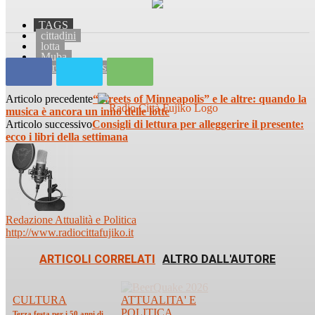
TAGS
cittadini
lotta
Muba
Parco del Pilastro
Articolo precedente
“Streets of Minneapolis” e le altre: quando la
musica è ancora un inno delle lotte
Articolo successivo
Consigli di lettura per alleggerire il presente:
ecco i libri della settimana
Redazione Attualità e Politica
http://www.radiocittafujiko.it
ARTICOLI CORRELATI
ALTRO DALL'AUTORE
CULTURA
ATTUALITA' E
POLITICA
Terza festa per i 50 anni di