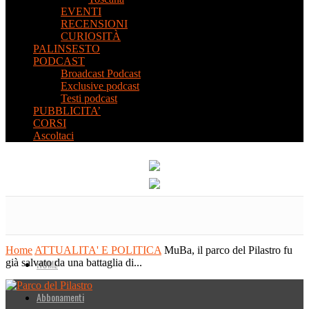
EVENTI
RECENSIONI
CURIOSITÀ
PALINSESTO
PODCAST
Broadcast Podcast
Exclusive podcast
Testi podcast
PUBBLICITA’
CORSI
Ascoltaci
Home
ATTUALITA' E POLITICA
MuBa, il parco del Pilastro fu
già salvato da una battaglia di...
HOME
Abbonamenti