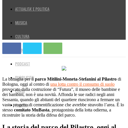
ATTUALITA’ E POLITICA
MUSICA
CULTURA
PALINSESTO
PODCAST
PUBBLICITA’
La battaglia per il
parco Mitilini-Moneta-Stefanini al Pilastro
di
Bologna, oggi al centro di
una lotta contro il consumo di suolo
provocato dalla costruzione di “Futura”, il museo delle bambine e
CORSI
dei bambini, non è una novità. Affonda le sue radici negli anni
Sessanta, quando gli abitanti del quartiere riuscirono a fermare un
Ascoltaci
vasto progetto di cementificazione che avrebbe stravolto l’area. È lo
stesso
comitato MuBasta
, protagonista della lotta odierna, a
ricostruire la storia della difesa del parco.
La storia del parco del Pilastro, oggi al