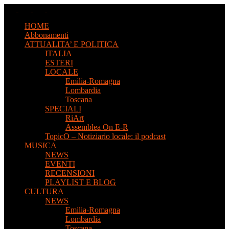
HOME
Abbonamenti
ATTUALITA’ E POLITICA
ITALIA
ESTERI
LOCALE
Emilia-Romagna
Lombardia
Toscana
SPECIALI
RiArt
Assemblea On E-R
TopicO – Notiziario locale: il podcast
MUSICA
NEWS
EVENTI
RECENSIONI
PLAYLIST E BLOG
CULTURA
NEWS
Emilia-Romagna
Lombardia
Toscana