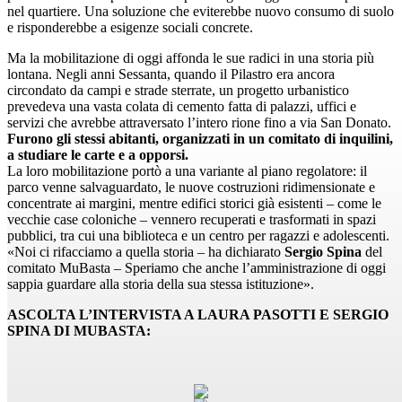
nel quartiere. Una soluzione che eviterebbe nuovo consumo di suolo
e risponderebbe a esigenze sociali concrete.
Ma la mobilitazione di oggi affonda le sue radici in una storia più
lontana. Negli anni Sessanta, quando il Pilastro era ancora
circondato da campi e strade sterrate, un progetto urbanistico
prevedeva una vasta colata di cemento fatta di palazzi, uffici e
servizi che avrebbe attraversato l’intero rione fino a via San Donato.
Furono gli stessi abitanti, organizzati in un comitato di inquilini,
a studiare le carte e a opporsi.
La loro mobilitazione portò a una variante al piano regolatore: il
parco venne salvaguardato, le nuove costruzioni ridimensionate e
concentrate ai margini, mentre edifici storici già esistenti – come le
vecchie case coloniche – vennero recuperati e trasformati in spazi
pubblici, tra cui una biblioteca e un centro per ragazzi e adolescenti.
«Noi ci rifacciamo a quella storia – ha dichiarato
Sergio Spina
del
comitato MuBasta – Speriamo che anche l’amministrazione di oggi
sappia guardare alla storia della sua stessa istituzione».
ASCOLTA L’INTERVISTA A LAURA PASOTTI E SERGIO
SPINA DI MUBASTA: