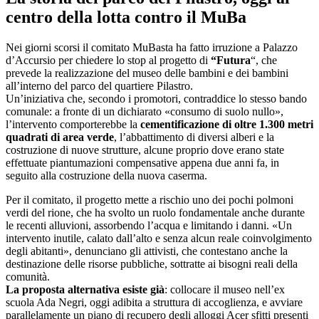
centro della lotta contro il MuBa
Nei giorni scorsi il comitato MuBasta ha fatto irruzione a Palazzo
d’Accursio per chiedere lo stop al progetto di
“Futura
“, che
prevede la realizzazione del museo delle bambini e dei bambini
all’interno del parco del quartiere Pilastro.
Un’iniziativa che, secondo i promotori, contraddice lo stesso bando
comunale: a fronte di un dichiarato «consumo di suolo nullo»,
l’intervento comporterebbe la
cementificazione di oltre 1.300 metri
quadrati di area verde
, l’abbattimento di diversi alberi e la
costruzione di nuove strutture, alcune proprio dove erano state
effettuate piantumazioni compensative appena due anni fa, in
seguito alla costruzione della nuova caserma.
Per il comitato, il progetto mette a rischio uno dei pochi polmoni
verdi del rione, che ha svolto un ruolo fondamentale anche durante
le recenti alluvioni, assorbendo l’acqua e limitando i danni. «Un
intervento inutile, calato dall’alto e senza alcun reale coinvolgimento
degli abitanti», denunciano gli attivisti, che contestano anche la
destinazione delle risorse pubbliche, sottratte ai bisogni reali della
comunità.
La proposta alternativa esiste già
: collocare il museo nell’ex
scuola Ada Negri, oggi adibita a struttura di accoglienza, e avviare
parallelamente un piano di recupero degli alloggi Acer sfitti presenti