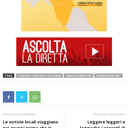
TAGS
CONCERTI SINFONICA BOLOGNA
ENNIO MORRICONE
FONDAZIONE ANT
Articolo precedente
Articolo successivo
Le notizie locali viaggiano
Leggere leggeri e
nei gruppi prima che in
leggiadri: i consigli di