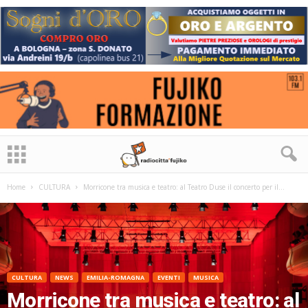
Home
CULTURA
Morricone tra musica e teatro: al Teatro Duse il concerto per il...
CULTURA
NEWS
EMILIA-ROMAGNA
EVENTI
MUSICA
Morricone tra musica e teatro: al