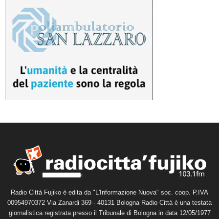
Radio Città Fujiko è edita da "L'Informazione Nuova" soc. coop. P.IVA
00954970372 Via Zanardi 369 - 40131 Bologna Radio Città è una testata
giornalistica registrata presso il Tribunale di Bologna in data 12/05/1977