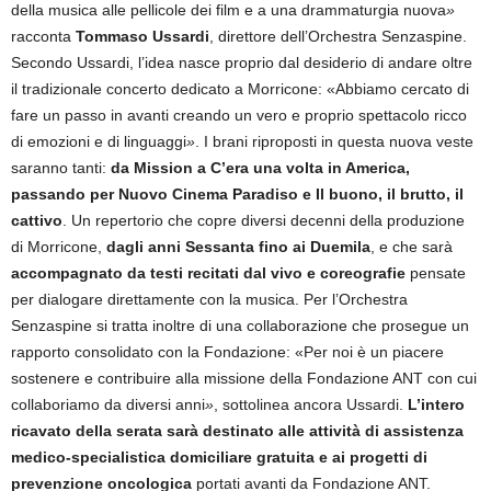
della musica alle pellicole dei film e a una drammaturgia nuova
»
racconta
Tommaso Ussardi
, direttore dell’Orchestra Senzaspine.
Secondo Ussardi, l’idea nasce proprio dal desiderio di andare oltre
il tradizionale concerto dedicato a Morricone: «Abbiamo cercato di
fare un passo in avanti creando un vero e proprio spettacolo ricco
di emozioni e di linguaggi
»
. I brani riproposti in questa nuova veste
saranno tanti:
da Mission a C’era una volta in America,
passando per Nuovo Cinema Paradiso e Il buono, il brutto, il
cattivo
. Un repertorio che copre diversi decenni della produzione
di Morricone,
dagli anni Sessanta fino ai Duemila
, e che sarà
accompagnato da testi recitati dal vivo e coreografie
pensate
per dialogare direttamente con la musica. Per l’Orchestra
Senzaspine si tratta inoltre di una collaborazione che prosegue un
rapporto consolidato con la Fondazione: «Per noi è un piacere
sostenere e contribuire alla missione della Fondazione ANT con cui
collaboriamo da diversi anni
»
, sottolinea ancora Ussardi.
L’intero
ricavato della serata sarà destinato alle attività di assistenza
medico-specialistica domiciliare gratuita e ai progetti di
prevenzione oncologica
portati avanti da Fondazione ANT.