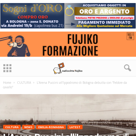
Home
CULTURA
L’Arena Puccini all’Ippodromo di Bologna debutta con “Febbre da
cavallo”
CULTURA
NEWS
EMILIA-ROMAGNA
LATEST